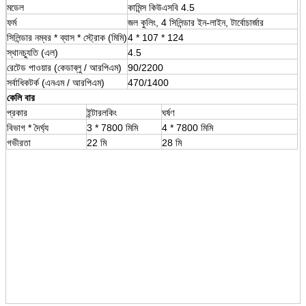
মডেল
কামিন্স কিউএসবি 4.5
ফর্ম
জল কুলিং, 4 সিলিন্ডার ইন-লাইন, টার্বোচার্জার
সিলিন্ডার নম্বর * ব্যাস * স্ট্রোক (মিমি)
4 * 107 * 124
স্থানচ্যুতি (এল)
4.5
রেটেড পাওয়ার (কেডাব্লু / আরপিএম)
90/2200
সর্বাধিকটর্ক (এনএম / আরপিএম)
470/1400
কেলি বার
প্রকার
ইন্টারলকিং
ঘর্ষণ
বিভাগ * দৈর্ঘ্য
3 * 7800 মিমি
4 * 7800 মিমি
গভীরতা
22 মি
28 মি