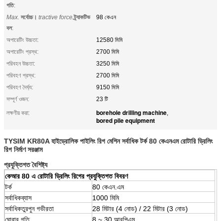
গতি
:
Max.
সর্বোচ্চ।
tractive force
ট্র্যাকটিভ
98 কেএন
বল
:
অপারেটিং উচ্চতা:
12580 মিমি
অপারেটিং প্রস্থ:
2700 মিমি
পরিবহন উচ্চতা:
3250 মিমি
পরিবহণ প্রস্থ:
2700 মিমি
পরিবহণ দৈর্ঘ্য:
9150 মিমি
সম্পূর্ণ ওজন:
23 টি
borehole drilling machine
লক্ষণীয় করা:
,
bored pile equipment
TYSIM KR80A হাইড্রোলিক পাইলিং রিগ মেশিন সর্বাধিক টর্ক 80 কেএনএম রোটারি ড্রিলিং
রিগ নির্মাণ সরঞ্জাম
প্রযুক্তিগত বৈশিষ্ট্য
কেআর 80 এ রোটারি ড্রিলিং রিগের প্রযুক্তিগত বিবরণ
টর্ক
80 কেএন.এম
সর্বাধিকব্যাস
1000 মিমি
সর্বাধিকতুরপুন গভীরতা
28 মিটার (4 নোড) / 22 মিটার (3 নোড)
ঘোরার গতি
8 ~ 30 আরপিএম