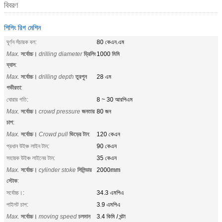
বিবরণ
শিপিং রিগ মেশিন
ঘূর্ণন সঁচারক বল:
80 কেএন.এম
Max.
সর্বোচ্চ।
drilling diameter
ড্রিলিং
1000 মিমি
ব্যাস
:
Max.
সর্বোচ্চ।
drilling depth
তুরপুন
28 এম
গভীরতা
:
ঘোরার গতি:
8 ~ 30 আরপিএম
Max.
সর্বোচ্চ।
crowd pressure
জনতার
80 জন
চাপ
:
Max.
সর্বোচ্চ।
Crowd pull
ভিড়ের টান
:
120 কেএন
প্রধান উইঞ্চ লাইন টান:
90 কেএন
সহায়ক উইঞ্চ লাইনের টান:
35 কেএন
Max.
সর্বোচ্চ।
cylinder stoke
সিলিন্ডার
2000mm
স্টোক
:
সর্বোচ্চ।:
34.3 এমপিএ
পাইলট চাপ:
3.9 এমপিএ
Max.
সর্বোচ্চ।
moving speed
চলমান
3.4 কিমি / ঘন্টা