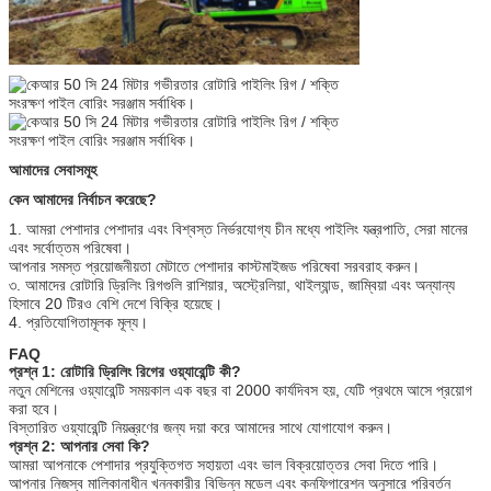
আমাদের সেবাসমূহ
কেন আমাদের নির্বাচন করেছে?
1. আমরা পেশাদার পেশাদার এবং বিশ্বস্ত নির্ভরযোগ্য চীন মধ্যে পাইলিং যন্ত্রপাতি, সেরা মানের
এবং সর্বোত্তম পরিষেবা।
আপনার সমস্ত প্রয়োজনীয়তা মেটাতে পেশাদার কাস্টমাইজড পরিষেবা সরবরাহ করুন।
৩. আমাদের রোটারি ড্রিলিং রিগগুলি রাশিয়ার, অস্ট্রেলিয়া, থাইল্যান্ড, জাম্বিয়া এবং অন্যান্য
হিসাবে 20 টিরও বেশি দেশে বিক্রি হয়েছে।
4. প্রতিযোগিতামূলক মূল্য।
FAQ
প্রশ্ন 1: রোটারি ড্রিলিং রিগের ওয়্যারেন্টি কী?
নতুন মেশিনের ওয়্যারেন্টি সময়কাল এক বছর বা 2000 কার্যদিবস হয়, যেটি প্রথমে আসে প্রয়োগ
করা হবে।
বিস্তারিত ওয়্যারেন্টি নিয়ন্ত্রণের জন্য দয়া করে আমাদের সাথে যোগাযোগ করুন।
প্রশ্ন 2: আপনার সেবা কি?
আমরা আপনাকে পেশাদার প্রযুক্তিগত সহায়তা এবং ভাল বিক্রয়োত্তর সেবা দিতে পারি।
আপনার নিজস্ব মালিকানাধীন খননকারীর বিভিন্ন মডেল এবং কনফিগারেশন অনুসারে পরিবর্তন