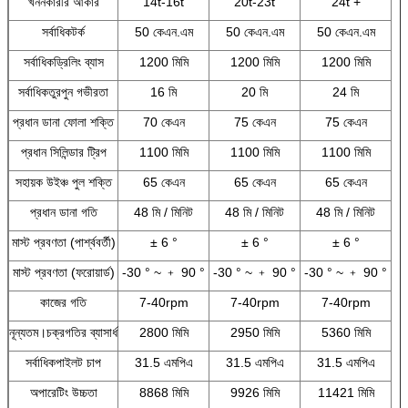
খননকারীর আকার
14t-16t
20t-23t
24t +
সর্বাধিকটর্ক
50 কেএন.এম
50 কেএন.এম
50 কেএন.এম
সর্বাধিকড্রিলিং ব্যাস
1200 মিমি
1200 মিমি
1200 মিমি
সর্বাধিকতুরপুন গভীরতা
16 মি
20 মি
24 মি
প্রধান ডানা ফোলা শক্তি
70 কেএন
75 কেএন
75 কেএন
প্রধান সিলিন্ডার ট্রিপ
1100 মিমি
1100 মিমি
1100 মিমি
সহায়ক উইঞ্চ পুল শক্তি
65 কেএন
65 কেএন
65 কেএন
প্রধান ডানা গতি
48 মি / মিনিট
48 মি / মিনিট
48 মি / মিনিট
মাস্ট প্রবণতা (পার্শ্ববর্তী)
± 6 °
± 6 °
± 6 °
মাস্ট প্রবণতা (ফরোয়ার্ড)
-30 ° ~ ﹢ 90 °
-30 ° ~ ﹢ 90 °
-30 ° ~ ﹢ 90 °
কাজের গতি
7-40rpm
7-40rpm
7-40rpm
নূন্যতম।চক্রগতির ব্যাসার্ধ
2800 মিমি
2950 মিমি
5360 মিমি
সর্বাধিকপাইলট চাপ
31.5 এমপিএ
31.5 এমপিএ
31.5 এমপিএ
অপারেটিং উচ্চতা
8868 মিমি
9926 মিমি
11421 মিমি