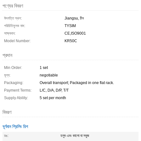
পণ্যের বিবরণ
উৎপত্তি স্থল:
Jiangsu, চীন
পরিচিতিমুলক নাম:
TYSIM
সাক্ষ্যদান:
CE,ISO9001
Model Number:
KR50C
প্রদান
Min Order:
1 set
মূল্য:
negotiable
Packaging:
Overall transport; Packaged in one flat rack.
Payment Terms:
L/C, D/A, D/P, T/T
Supply Ability:
5 set per month
বিবরণ
ঘূর্ণমান প্রিলিং রিগ
রঙ:
হলুদ এবং কালো বা সবুজ