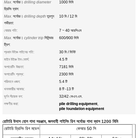
Max.
সর্বোচ্চ।
drilling diameter
1000 মিমি
ড্রিলিং ব্যাস
:
Max.
সর্বোচ্চ।
drilling depth
তুরপুন
10 মি / 12 মি
গভীরতা
:
ঘোরার গতি:
7 ~ 40 আরপিএম
Max.
সর্বোচ্চ।
cylinder trip
সিলিন্ডার
600/900 মিমি
ট্রিপ
:
প্রধান উইঞ্চ লাইনের গতি:
30 মি / মিনিট
মাইন উইঞ্চ টান ফোর্স:
4.5 টি
অপারেটিং উচ্চতা:
7181 মিমি
অপারেটিং প্রস্থ:
2300 মিমি
পরিবহন ওজন:
5.4 টি
খননকারীর আকার:
8 টি -13 টি
ঘূর্ণন সঁচারক বল:
32/42 কেএন.এম.
pile drilling equipment
লক্ষণীয় করা:
,
pile foundation equipment
রোটারি উদাস হোল গাদা সরঞ্জাম, জলবাহী পাইলিং রিগ সর্বোচ্চ গাদা ব্যাস 1200 মিমি
রোটারি ড্রিলিং রিগ মডেল
কেআর 50 সি