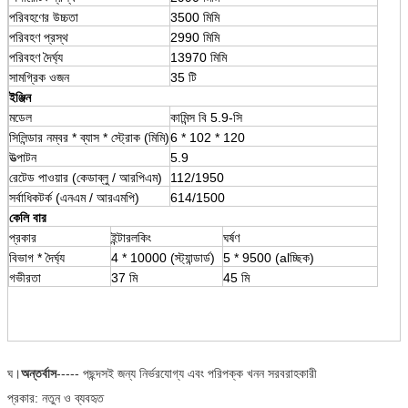
পরিবহণের উচ্চতা
3500 মিমি
পরিবহণ প্রস্থ
2990 মিমি
পরিবহণ দৈর্ঘ্য
13970 মিমি
সামগ্রিক ওজন
35 টি
ইঞ্জিন
মডেল
কামিন্স বি 5.9-সি
সিলিন্ডার নম্বর * ব্যাস * স্ট্রোক (মিমি)
6 * 102 * 120
উত্পাটন
5.9
রেটেড পাওয়ার (কেডাব্লু / আরপিএম)
112/1950
সর্বাধিকটর্ক (এনএম / আরএমপি)
614/1500
কেলি বার
প্রকার
ইন্টারলকিং
ঘর্ষণ
বিভাগ * দৈর্ঘ্য
4 * 10000 (স্ট্যান্ডার্ড)
5 * 9500 (alচ্ছিক)
গভীরতা
37 মি
45 মি
ঘ।
অন্তর্বাস
----- পছন্দসই জন্য নির্ভরযোগ্য এবং পরিপক্ক খনন সরবরাহকারী
প্রকার: নতুন ও ব্যবহৃত