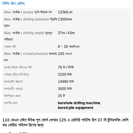
শিপিং রিগ মেশিন
Max.
সর্বোচ্চ।
torque
ঘূর্ণন সঁচারক বল
:
125kN.m
Max.
সর্বোচ্চ।
drilling diameter
ড্রিলিং
1300mm
ব্যাস
:
Max.
সর্বোচ্চ।
drilling depth
তুরপুন
37m / 43m
গভীরতা
:
ঘোরার গতি:
8 ~ 30 আরপিএম
Max.
সর্বোচ্চ।
crowd pressure
জনতার
100 কেএন
চাপ
:
প্রধান উইঞ্চ লাইনের গতি:
78 মি / মিনিট
স্ট্রোক (ভিড় সিস্টেম):
3200 মিমি
অপারেটিং উচ্চতা:
14980 মিমি
অপারেটিং প্রস্থ:
3000 মিমি
সামগ্রিক ওজন:
35 টি
borehole drilling machine
লক্ষণীয় করা:
,
bored pile equipment
110 কেএন মেইন উইঞ্চ পুল ফোর্স কেআর 125 এ রোটারি পাইলিং রিগ 37 মি ইন্টারলকিং কেলি
বার বোরিড পাইলস রিগের জন্য