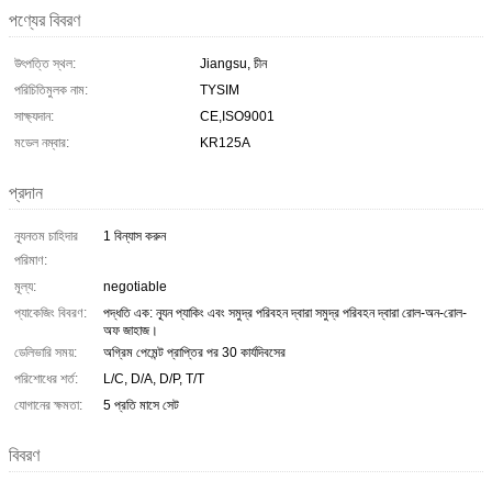
পণ্যের বিবরণ
উৎপত্তি স্থল:
Jiangsu, চীন
পরিচিতিমুলক নাম:
TYSIM
সাক্ষ্যদান:
CE,ISO9001
মডেল নম্বার:
KR125A
প্রদান
ন্যূনতম চাহিদার
1 বিন্যাস করুন
পরিমাণ:
মূল্য:
negotiable
প্যাকেজিং বিবরণ:
পদ্ধতি এক: নূ্যন প্যাকিং এবং সমুদ্র পরিবহন দ্বারা সমুদ্র পরিবহন দ্বারা রোল-অন-রোল-
অফ জাহাজ।
ডেলিভারি সময়:
অগ্রিম পেমেন্ট প্রাপ্তির পর 30 কার্যদিবসের
পরিশোধের শর্ত:
L/C, D/A, D/P, T/T
যোগানের ক্ষমতা:
5 প্রতি মাসে সেট
বিবরণ