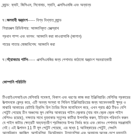
ব্র্যান্ড: ক্যাট, জিসিএম, সিনোমাচ, স্যানি, এক্সসিএমজি এবং অন্যান্য
ঘ।
জলবাহী যন্ত্রাংশ
----- বিশ্ব বিখ্যাত ব্র্যান্ড
গিয়ারবক্স রিডিউসার: আমদানিকৃত রেক্স্রোথ
প্রধান পাম্প এবং ভালভ: আমদানি করা কাওয়াসাকি (জাপান)
পায়ের পাতার মোজাবিশেষ: আমদানি করা
ঘ।
স্ট্রাকচার পার্টস
----- এক্সসিএমজির জন্য পেশাদার কাঠামো যন্ত্রাংশ সরবরাহকারী
কোম্পানি পরিচিতি
টিওয়াইএসআইএম মেশিনারি গবেষণা, বিকাশ এবং ধরণের কাজ করা ইঞ্জিনিয়ারিং মেশিনির প্রকারের
উত্পাদনকে কেন্দ্র করে, এটি অনন্য সংস্থা যা সিভিল ইঞ্জিনিয়ারিংয়ের জন্য আবেদনকারী ক্ষুদ্র ও
মাঝারি আকারের রোটারি ড্রিলিং রিগ তৈরির দিকে মনোনিবেশ করে, এখন প্রায় 40 টিরও বেশি
পেটেন্ট পেয়েছে চীন অঞ্চলের মূল কেপির আকারের পাইল ব্রেকার (যার নাম ব্রেক ব্রেক পাইল
মেশিনও রয়েছে), দক্ষতার সাথে বৃহদাকার স্তূপের কাটিয়া উপলব্ধি করুন, ইতিহাস পরিবর্তন করুন
যে পাইল কাটার ক্ষেত্রটি অভ্যন্তরীণ শ্রমিকদের উপর নির্ভর করে এবং কোনও পেশাদার সরঞ্জামাদি
নেই। এই উত্পাদন 11 টি মূল পেটেন্ট পেয়েছে, এর মধ্যে 1 আবিষ্কারের পেটেন্ট, সেগুলি
আমেরিকান, ব্রাজিল, অস্ট্রেলিয়া, ভিয়েটম্যান, ইন্দোনেশিয়া এবং অন্যান্য অনেক দেশে রফতানি