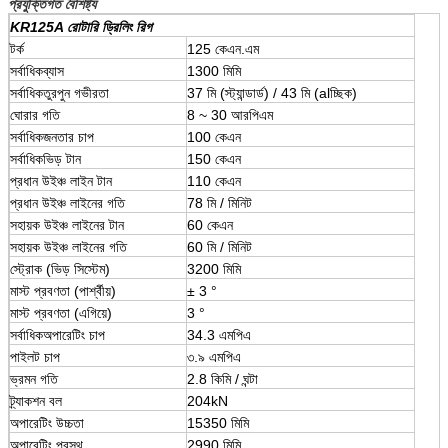
প্রযুক্তিগত বৈশিষ্ট্য
KR125A রোটারি ড্রিলিং রিগ
টর্ক
125 কেএন.এম
সর্বাধিকব্যাস
1300 মিমি
সর্বাধিকতুরপুন গভীরতা
37 মি (স্ট্যান্ডার্ড) / 43 মি (alচ্ছিক)
ঘোরার গতি
8 ~ 30 আরপিএম
সর্বাধিকজনতার চাপ
100 কেএন
সর্বাধিকভিড় টান
150 কেএন
প্রধান উইঞ্চ লাইন টান
110 কেএন
প্রধান উইঞ্চ লাইনের গতি
78 মি / মিনিট
সহায়ক উইঞ্চ লাইনের টান
60 কেএন
সহায়ক উইঞ্চ লাইনের গতি
60 মি / মিনিট
স্ট্রোক (ভিড় সিস্টেম)
3200 মিমি
মাস্ট প্রবণতা (পার্শ্বীয়)
± 3 °
মাস্ট প্রবণতা (এগিয়ে)
3 °
সর্বাধিকঅপারেটিং চাপ
34.3 এমপিএ
পাইলট চাপ
৩.৯ এমপিএ
ভ্রমন গতি
2.8 কিমি / ঘন্টা
ট্র্যাকশন বল
204kN
অপারেটিং উচ্চতা
15350 মিমি
অপারেটিং প্রস্থ
2990 মিমি