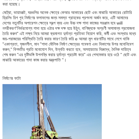
করা হয়েছে।
মেট্রো, ভায়াডাক্ট, ঘরগুলির অনেক ক্ষেত্রে কেআর আকারের ছোট এবং মাঝারি আকারের রোটারি
ড্রিলিং রিগ গৃহ নির্মাণের ফলাফলের জন্য সমস্ত গ্রাহকের প্রশংসা অর্জন করে, এটি আমাদের
দেশের নতুনটির অপারেশন ক্ষেত্রে স্বল্প ব্যয় এবং উচ্চ দক্ষ গাদা কাজের সরঞ্জাম হবে will
নগরীকরণ"নির্ভরযোগ্য গাদা হয়ে ওঠার দক্ষ দক্ষ হয়ে উঠুন, বাণিজ্যকে অগ্রণী অসামান্য প্রযোজনা
তৈরি করুন" এই লক্ষ্য নিয়ে আমরা ক্রমাগত দুর্দান্ত প্রতিভা নিয়োগ করি, কর্মী এবং সংস্থার মধ্যে
জয়-পরাজয়ের পরিস্থিতি তৈরি করার কারণ তৈরি করি e আমরা মূল ধারণাটির সাথে লেগে থাকি
"একাগ্রতা, সৃজনশীল, মান "গাদা মৌলিক নির্মাণ ক্ষেত্রের গবেষণা এবং বিকাশের উপর মনোনিবেশ
করুন," বিশদটির প্রতি মনোযোগ দিন, উন্নতি করতে হবে, অসহায়তার বিরুদ্ধে, দৈনিক দায়িত্ব
শেষ করুন "এর দৃষ্টিভঙ্গি উপলব্ধি করার দুর্দান্ত প্রচেষ্টা করে" এর পেসমেকার হয়ে ওঠে " ছোট এবং
মাঝারি আকারের গাদা কাজ করার যন্ত্রপাতি "।
নির্মাণের ফটো