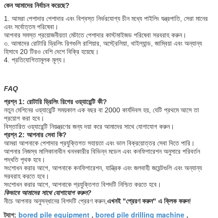
কেন আমাদের নির্বাচন করেছে?
1. আমরা পেশাদার পেশাদার এবং বিশ্বস্ত নির্ভরযোগ্য চীন মধ্যে পাইলিং যন্ত্রপাতি, সেরা মানের
এবং সর্বোত্তম পরিষেবা।
আপনার সমস্ত প্রয়োজনীয়তা মেটাতে পেশাদার কাস্টমাইজড পরিষেবা সরবরাহ করুন।
৩. আমাদের রোটারি ড্রিলিং রিগগুলি রাশিয়ার, অস্ট্রেলিয়া, থাইল্যান্ড, জাম্বিয়া এবং অন্যান্য
হিসাবে 20 টিরও বেশি দেশে বিক্রি হয়েছে।
4. প্রতিযোগিতামূলক মূল্য।
FAQ
প্রশ্ন 1: রোটারি ড্রিলিং রিগের ওয়্যারেন্টি কী?
নতুন মেশিনের ওয়্যারেন্টি সময়কাল এক বছর বা 2000 কার্যদিবস হয়, যেটি প্রথমে আসে তা
প্রয়োগ করা হবে।
বিস্তারিত ওয়্যারেন্টি নিয়ন্ত্রণের জন্য দয়া করে আমাদের সাথে যোগাযোগ করুন।
প্রশ্ন 2: আপনার সেবা কি?
আমরা আপনাকে পেশাদার প্রযুক্তিগত সহায়তা এবং ভাল বিক্রয়োত্তর সেবা দিতে পারি।
আপনার নিজস্ব মালিকানাধীন খননকারীর বিভিন্ন মডেল এবং কনফিগারেশন অনুসারে পরিবর্তন
পদ্ধতি পৃথক হবে।
সংশোধন করার আগে, আপনাকে কনফিগারেশন, যান্ত্রিক এবং জলবাহী জয়েন্টগুলি এবং অন্যান্য
সরবরাহ করতে হবে।
সংশোধন করার আগে, আপনাকে প্রযুক্তিগত বিশদটি নিশ্চিত করতে হবে।
কিভাবে আমাদের সাথে যোগাযোগ করুন?
নীচে আপনার অনুসন্ধানের বিশদটি প্রেরণ করুন,
এখনই "প্রেরণ করুন" এ ক্লিক করুন
!
bored pile equipment
bored pile drilling machine
ট্যাগ:
,
,