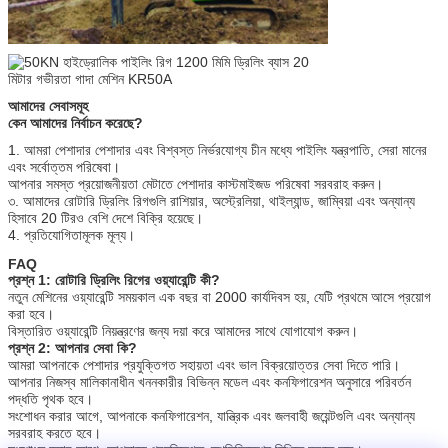
আমাদের সেবাসমূহ
কেন আমাদের নির্বাচন করেছে?
1. আমরা পেশাদার পেশাদার এবং বিশ্বস্ত নির্ভরযোগ্য চীন মধ্যে পাইলিং যন্ত্রপাতি, সেরা মানের
এবং সর্বোত্তম পরিষেবা।
আপনার সমস্ত প্রয়োজনীয়তা মেটাতে পেশাদার কাস্টমাইজড পরিষেবা সরবরাহ করুন।
৩. আমাদের রোটারি ড্রিলিং রিগগুলি রাশিয়ার, অস্ট্রেলিয়া, থাইল্যান্ড, জাম্বিয়া এবং অন্যান্য
হিসাবে 20 টিরও বেশি দেশে বিক্রি হয়েছে।
4. প্রতিযোগিতামূলক মূল্য।
FAQ
প্রশ্ন 1: রোটারি ড্রিলিং রিগের ওয়্যারেন্টি কী?
নতুন মেশিনের ওয়্যারেন্টি সময়কাল এক বছর বা 2000 কার্যদিবস হয়, যেটি প্রথমে আসে প্রয়োগ
করা হবে।
বিস্তারিত ওয়্যারেন্টি নিয়ন্ত্রণের জন্য দয়া করে আমাদের সাথে যোগাযোগ করুন।
প্রশ্ন 2: আপনার সেবা কি?
আমরা আপনাকে পেশাদার প্রযুক্তিগত সহায়তা এবং ভাল বিক্রয়োত্তর সেবা দিতে পারি।
আপনার নিজস্ব মালিকানাধীন খননকারীর বিভিন্ন মডেল এবং কনফিগারেশন অনুসারে পরিবর্তন
পদ্ধতি পৃথক হবে।
সংশোধন করার আগে, আপনাকে কনফিগারেশন, যান্ত্রিক এবং জলবাহী জয়েন্টগুলি এবং অন্যান্য
সরবরাহ করতে হবে।