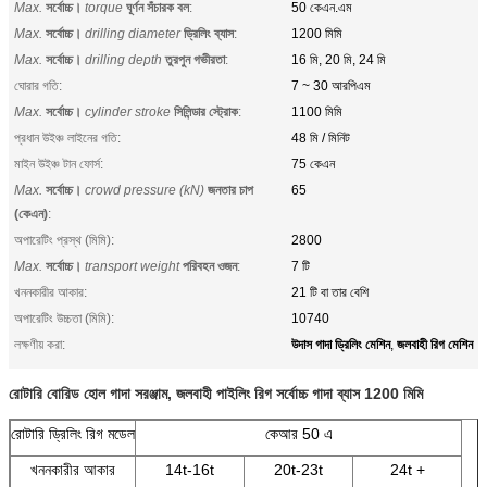
Max.
সর্বোচ্চ।
torque
ঘূর্ণন সঁচারক বল
:
50 কেএন.এম
Max.
সর্বোচ্চ।
drilling diameter
ড্রিলিং ব্যাস
:
1200 মিমি
Max.
সর্বোচ্চ।
drilling depth
তুরপুন গভীরতা
:
16 মি, 20 মি, 24 মি
ঘোরার গতি:
7 ~ 30 আরপিএম
Max.
সর্বোচ্চ।
cylinder stroke
সিলিন্ডার স্ট্রোক
:
1100 মিমি
প্রধান উইঞ্চ লাইনের গতি:
48 মি / মিনিট
মাইন উইঞ্চ টান ফোর্স:
75 কেএন
Max.
সর্বোচ্চ।
crowd pressure (kN)
জনতার চাপ
65
(কেএন)
:
অপারেটিং প্রস্থ (মিমি):
2800
Max.
সর্বোচ্চ।
transport weight
পরিবহন ওজন
:
7 টি
খননকারীর আকার:
21 টি বা তার বেশি
অপারেটিং উচ্চতা (মিমি):
10740
উদাস গাদা ড্রিলিং মেশিন
জলবাহী রিগ মেশিন
লক্ষণীয় করা:
,
রোটারি বোরিড হোল গাদা সরঞ্জাম, জলবাহী পাইলিং রিগ সর্বোচ্চ গাদা ব্যাস 1200 মিমি
রোটারি ড্রিলিং রিগ মডেল
কেআর 50 এ
খননকারীর আকার
14t-16t
20t-23t
24t +