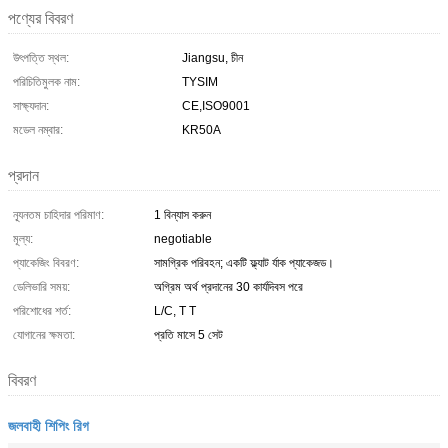
পণ্যের বিবরণ
উৎপত্তি স্থল:
Jiangsu, চীন
পরিচিতিমুলক নাম:
TYSIM
সাক্ষ্যদান:
CE,ISO9001
মডেল নম্বার:
KR50A
প্রদান
ন্যূনতম চাহিদার পরিমাণ:
1 বিন্যাস করুন
মূল্য:
negotiable
প্যাকেজিং বিবরণ:
সামগ্রিক পরিবহন; একটি ফ্ল্যাট র্যাক প্যাকেজড।
ডেলিভারি সময়:
অগ্রিম অর্থ প্রদানের 30 কার্যদিবস পরে
পরিশোধের শর্ত:
L/C, T T
যোগানের ক্ষমতা:
প্রতি মাসে 5 সেট
বিবরণ
জলবাহী শিপিং রিগ