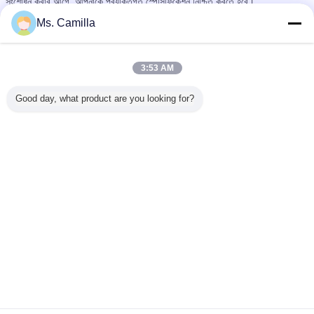
সংশোধন করার আগে, আপনাকে প্রযুক্তিগত স্পেসিফিকেশন নিশ্চিত করতে হবে।
Ms. Camilla
কিভাবে আমাদের সাথে যোগাযোগ করুন?
নীচে আপনার অনুসন্ধানের বিশদটি প্রেরণ করুন,
এখনই "প্রেরণ করুন" এ ক্লিক করুন
!
3:53 AM
উদাস গাদা ড্রিলিং মেশিন
জলবাহী রিগ মেশিন
Borehole Drilling Machine
ট্যাগ:
,
,
Good day, what product are you looking for?
এর সেরা মূল্য পান
50KN হাইড্রোলিক পাইলিং রিগ 1200 মিমি
ড্রিলিং ব্যাস 20 মিটার গভীরতা গাদা মেশিন
KR50A
চালিয়ে
জলবাহী শিপিং রিগ
অধিক