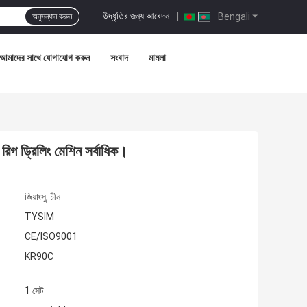
উদ্ধৃতির জন্য আবেদন
|
Bengali
অনুসন্ধান করুন
আমাদের সাথে যোগাযোগ করুন
সংবাদ
মামলা
গ ড্রিলিং মেশিন সর্বাধিক।
জিয়াংসু, চীন
TYSIM
CE/ISO9001
KR90C
1 সেট