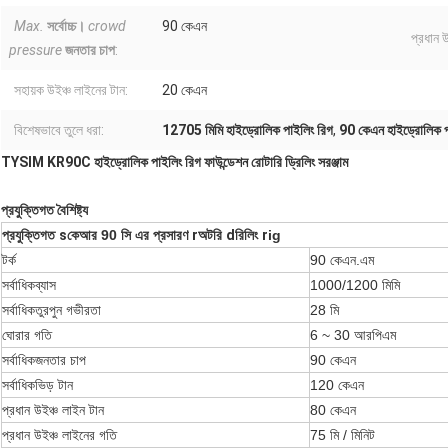
Max.
সর্বোচ্চ।
crowd
90 কেএন
প্রধান 
pressure
জনতার চাপ
:
সহায়ক উইঞ্চ লাইনের টান:
20 কেএন
বিশেষভাবে তুলে ধরা:
12705 মিমি হাইড্রোলিক পাইলিং রিগ
,
90 কেএন হাইড্রোলিক প
TYSIM KR90C হাইড্রোলিক পাইলিং রিগ ফাউন্ডেশন রোটারি ড্রিলিং সরঞ্জাম
প্রযুক্তিগত বৈশিষ্ট্য
প্রযুক্তিগত
s
কেআর 90 সি এর প্রসারণ
r
অটরি
d
রিলিং
r
ig
টর্ক
90 কেএন.এম
সর্বাধিকব্যাস
1000/1200 মিমি
সর্বাধিকতুরপুন গভীরতা
28 মি
ঘোরার গতি
6 ~ 30 আরপিএম
সর্বাধিকজনতার চাপ
90 কেএন
সর্বাধিকভিড় টান
120 কেএন
প্রধান উইঞ্চ লাইন টান
80 কেএন
প্রধান উইঞ্চ লাইনের গতি
75 মি / মিনিট