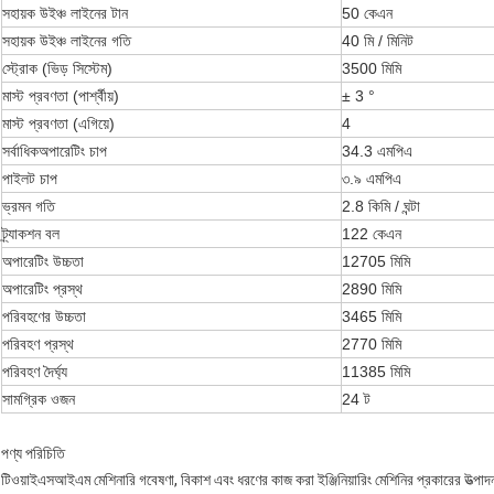
সহায়ক উইঞ্চ লাইনের টান
50 কেএন
সহায়ক উইঞ্চ লাইনের গতি
40 মি / মিনিট
স্ট্রোক (ভিড় সিস্টেম)
3500 মিমি
মাস্ট প্রবণতা (পার্শ্বীয়)
± 3 °
মাস্ট প্রবণতা (এগিয়ে)
4
সর্বাধিকঅপারেটিং চাপ
34.3 এমপিএ
পাইলট চাপ
৩.৯ এমপিএ
ভ্রমন গতি
2.8 কিমি / ঘন্টা
ট্র্যাকশন বল
122 কেএন
অপারেটিং উচ্চতা
12705 মিমি
অপারেটিং প্রস্থ
2890 মিমি
পরিবহণের উচ্চতা
3465 মিমি
পরিবহণ প্রস্থ
2770 মিমি
পরিবহণ দৈর্ঘ্য
11385 মিমি
সামগ্রিক ওজন
24 ট
পণ্য পরিচিতি
টিওয়াইএসআইএম মেশিনারি গবেষণা, বিকাশ এবং ধরণের কাজ করা ইঞ্জিনিয়ারিং মেশিনির প্রকারের উত্পাদনকে