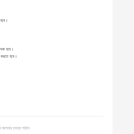
া হবে।
পৃথক হবে।
াহ করতে হবে।
ি আপনার তদন্ত পাঠান