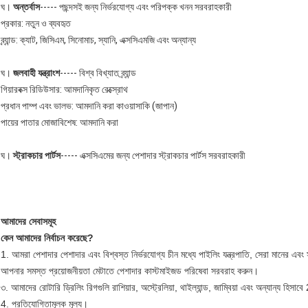
ঘ।
অন্তর্বাস
----- পছন্দসই জন্য নির্ভরযোগ্য এবং পরিপক্ক খনন সরবরাহকারী
প্রকার: নতুন ও ব্যবহৃত
ব্র্যান্ড: ক্যাট, জিসিএম, সিনোমাচ, স্যানি, এক্সসিএমজি এবং অন্যান্য
ঘ।
জলবাহী যন্ত্রাংশ
----- বিশ্ব বিখ্যাত ব্র্যান্ড
গিয়ারবক্স রিডিউসার: আমদানিকৃত রেক্স্রোথ
প্রধান পাম্প এবং ভালভ: আমদানি করা কাওয়াসাকি (জাপান)
পায়ের পাতার মোজাবিশেষ: আমদানি করা
ঘ।
স্ট্রাকচার পার্টস
----- এক্সসিএমের জন্য পেশাদার স্ট্রাকচার পার্টস সরবরাহকারী
আমাদের সেবাসমূহ
কেন আমাদের নির্বাচন করেছে?
1. আমরা পেশাদার পেশাদার এবং বিশ্বস্ত নির্ভরযোগ্য চীন মধ্যে পাইলিং যন্ত্রপাতি, সেরা মানের এবং
আপনার সমস্ত প্রয়োজনীয়তা মেটাতে পেশাদার কাস্টমাইজড পরিষেবা সরবরাহ করুন।
৩. আমাদের রোটারি ড্রিলিং রিগগুলি রাশিয়ার, অস্ট্রেলিয়া, থাইল্যান্ড, জাম্বিয়া এবং অন্যান্য হিসা
4. প্রতিযোগিতামূলক মূল্য।