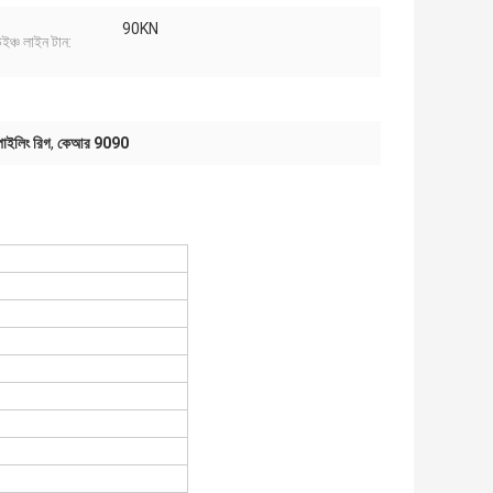
90KN
উইঞ্চ লাইন টান:
াইলিং রিগ
,
কেআর 9090