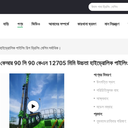
বাড়ি
পণ্য
ভিডিও
আমাদের সম্পর্কে
কারখানা ভ্রমণ
মান নিয়ন্ত্রণ
ড্রোলিক পাইলিং রিগ ড্রিলিং মেশিন সর্বাধিক।
কেআর 90 সি 90 কেএন 12705 মিমি উচ্চতা হাইড্রোলিক পাইলিং রি
পণ্যের বিবরণ:
উৎপত্তি স্থল:
পরিচিতিমুলক নাম:
সাক্ষ্যদান:
মডেল নম্বার:
প্রদান:
ন্যূনতম চাহিদার পরিমাণ: