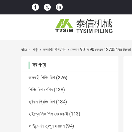
বাড়ি
পণ্য
জলবাহী শিপিং রিগ
কেআর 90 সি 90 কেএন 12705 মিমি উচ্চতা হাই
সব পণ্য
জলবাহী শিপিং রিগ
(276)
শিপিং রিগ মেশিন
(138)
ঘূর্ণমান প্রিলিং রিগ
(184)
হাইড্রোলিক পিল ব্রেককারী
(113)
ফাউন্ডেশন তুরপুন সরঞ্জাম
(94)