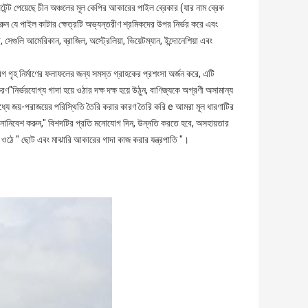
টেন্ট পেয়েছে চীন অঞ্চলের মূল কেপির আকারের পাইল ব্রেকার (যার নাম ব্রেক
করুন যে পাইল কাটার ক্ষেত্রটি অভ্যন্তরীণ শ্রমিকদের উপর নির্ভর করে এবং
সেগুলি আমেরিকান, ব্রাজিল, অস্ট্রেলিয়া, ভিয়েটম্যান, ইন্দোনেশিয়া এবং
গ গৃহ নির্মাণের ফলাফলের জন্য সমস্ত গ্রাহকের প্রশংসা অর্জন করে, এটি
রণ"নির্ভরযোগ্য গাদা হয়ে ওঠার দক্ষ দক্ষ হয়ে উঠুন, বাণিজ্যকে অগ্রণী অসামান্য
র মধ্যে জয়-পরাজয়ের পরিস্থিতি তৈরি করার কারণ তৈরি করি e আমরা মূল ধারণাটির
 মনোনিবেশ করুন," বিশদটির প্রতি মনোযোগ দিন, উন্নতি করতে হবে, অসহায়তার
 হয়ে ওঠে " ছোট এবং মাঝারি আকারের গাদা কাজ করার যন্ত্রপাতি "।