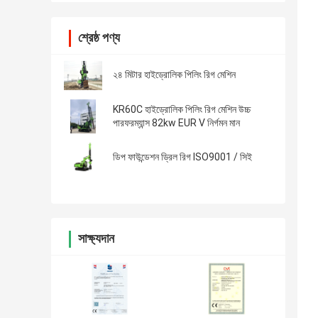
শ্রেষ্ঠ পণ্য
২৪ মিটার হাইড্রোলিক পিলিং রিগ মেশিন
KR60C হাইড্রোলিক পিলিং রিগ মেশিন উচ্চ
পারফরম্যান্স 82kw EUR V নির্গমন মান
ডিপ ফাউন্ডেশন ড্রিল রিগ ISO9001 / সিই
সাক্ষ্যদান