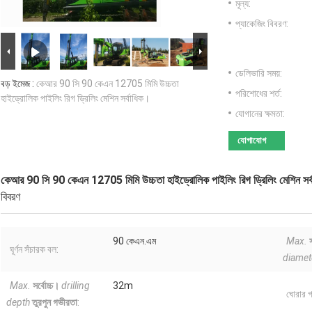
মূল্য:
প্যাকেজিং বিবরণ:
ডেলিভারি সময়:
বড় ইমেজ :
কেআর 90 সি 90 কেএন 12705 মিমি উচ্চতা
পরিশোধের শর্ত:
হাইড্রোলিক পাইলিং রিগ ড্রিলিং মেশিন সর্বাধিক।
যোগানের ক্ষমতা:
যোগাযোগ
কেআর 90 সি 90 কেএন 12705 মিমি উচ্চতা হাইড্রোলিক পাইলিং রিগ ড্রিলিং মেশিন সর্
বিবরণ
90 কেএন.এম
Max.
ঘূর্ণন সঁচারক বল:
diamet
Max.
সর্বোচ্চ।
drilling
32m
ঘোরার গ
depth
তুরপুন গভীরতা
: