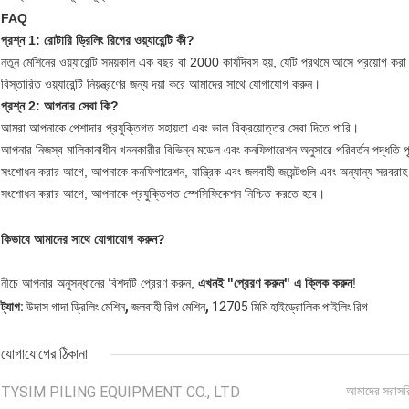
FAQ
প্রশ্ন 1: রোটারি ড্রিলিং রিগের ওয়্যারেন্টি কী?
নতুন মেশিনের ওয়্যারেন্টি সময়কাল এক বছর বা 2000 কার্যদিবস হয়, যেটি প্রথমে আসে প্রয়োগ কর
বিস্তারিত ওয়্যারেন্টি নিয়ন্ত্রণের জন্য দয়া করে আমাদের সাথে যোগাযোগ করুন।
প্রশ্ন 2: আপনার সেবা কি?
আমরা আপনাকে পেশাদার প্রযুক্তিগত সহায়তা এবং ভাল বিক্রয়োত্তর সেবা দিতে পারি।
আপনার নিজস্ব মালিকানাধীন খননকারীর বিভিন্ন মডেল এবং কনফিগারেশন অনুসারে পরিবর্তন পদ্ধতি 
সংশোধন করার আগে, আপনাকে কনফিগারেশন, যান্ত্রিক এবং জলবাহী জয়েন্টগুলি এবং অন্যান্য সরবর
সংশোধন করার আগে, আপনাকে প্রযুক্তিগত স্পেসিফিকেশন নিশ্চিত করতে হবে।
কিভাবে আমাদের সাথে যোগাযোগ করুন?
নীচে আপনার অনুসন্ধানের বিশদটি প্রেরণ করুন,
এখনই "প্রেরণ করুন" এ ক্লিক করুন
!
,
,
ট্যাগ:
উদাস গাদা ড্রিলিং মেশিন
জলবাহী রিগ মেশিন
12705 মিমি হাইড্রোলিক পাইলিং রিগ
যোগাযোগের ঠিকানা
TYSIM PILING EQUIPMENT CO., LTD
আমাদের সরাসর