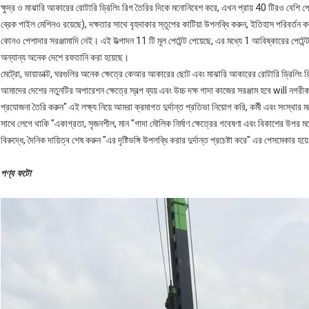
ক্ষুদ্র ও মাঝারি আকারের রোটারি ড্রিলিং রিগ তৈরির দিকে মনোনিবেশ করে, এখন প্রায় 40 টিরও বেশি পে
ব্রেক পাইল মেশিনও রয়েছে), দক্ষতার সাথে বৃহদাকার স্তূপের কাটিয়া উপলব্ধি করুন, ইতিহাস পরিবর্তন 
কোনও পেশাদার সরঞ্জামাদি নেই। এই উত্পাদন 11 টি মূল পেটেন্ট পেয়েছে, এর মধ্যে 1 আবিষ্কারের পেটেন্ট, 
অন্যান্য অনেক দেশে রফতানি করা হয়েছে।
মেট্রো, ভায়াডাক্ট, ঘরগুলির অনেক ক্ষেত্রে কেআর আকারের ছোট এবং মাঝারি আকারের রোটারি ড্রিলিং রি
আমাদের দেশের নতুনটির অপারেশন ক্ষেত্রে স্বল্প ব্যয় এবং উচ্চ দক্ষ গাদা কাজের সরঞ্জাম হবে will নগরীক
প্রযোজনা তৈরি করুন" এই লক্ষ্য নিয়ে আমরা ক্রমাগত দুর্দান্ত প্রতিভা নিয়োগ করি, কর্মী এবং সংস্থা
সাথে লেগে থাকি "একাগ্রতা, সৃজনশীল, মান "গাদা মৌলিক নির্মাণ ক্ষেত্রের গবেষণা এবং বিকাশের উপর
বিরুদ্ধে, দৈনিক দায়িত্ব শেষ করুন "এর দৃষ্টিভঙ্গি উপলব্ধি করার দুর্দান্ত প্রচেষ্টা করে" এর পেসমেকার
পণ্য ফটো