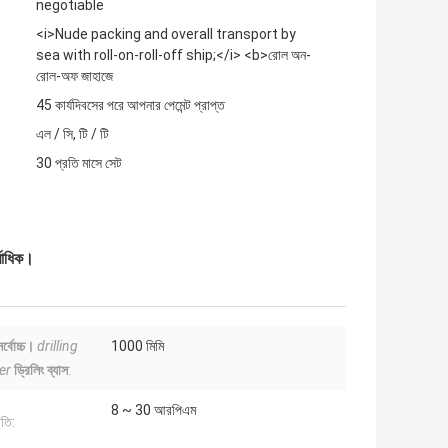
negotiable
<i>Nude packing and overall transport by
sea with roll-on-roll-off ship;</i> <b>রোল অন-
রোল-অফ জাহাজে
45 কার্যদিবসের পরে আপনার পেমেন্ট প্রাপ্ত
এল / সি, টি / টি
30 প্রতি মাসে সেট
বাধিক।
সর্বোচ্চ।
drilling
1000 মিমি
er
ড্রিলিং ব্যাস
:
8 ~ 30 আরপিএম
তি: