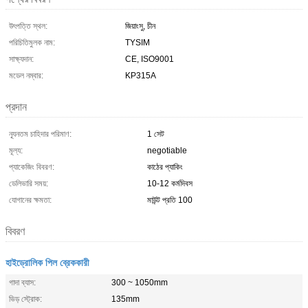
উৎপত্তি স্থল:
জিয়াংসু, চীন
পরিচিতিমুলক নাম:
TYSIM
সাক্ষ্যদান:
CE, ISO9001
মডেল নম্বার:
KP315A
প্রদান
ন্যূনতম চাহিদার পরিমাণ:
1 সেট
মূল্য:
negotiable
প্যাকেজিং বিবরণ:
কাঠের প্যাকিং
ডেলিভারি সময়:
10-12 কর্মদিবস
যোগানের ক্ষমতা:
মাউন্ট প্রতি 100
বিবরণ
হাইড্রোলিক পিল ব্রেককারী
গাদা ব্যাস:
300 ~ 1050mm
ভিড় স্ট্রোক:
135mm