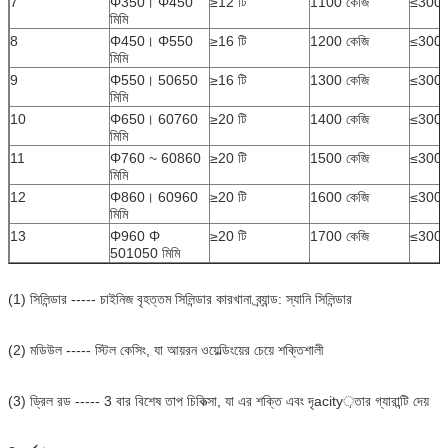
7
Φ350। Φ450
≥12 টি
1100 কেজি
≤300 ম
মিমি
8
Φ450। Φ550
≥16 টি
1200 কেজি
≤300 ম
মিমি
9
Φ550। 50650
≥16 টি
1300 কেজি
≤300 ম
মিমি
10
Φ650। 60760
≥20 টি
1400 কেজি
≤300 ম
মিমি
11
Φ760 ~ 60860
≥20 টি
1500 কেজি
≤300 ম
মিমি
12
Φ860। 60960
≥20 টি
1600 কেজি
≤300 ম
মিমি
13
Φ960 Φ
≥20 টি
1700 কেজি
≤300 ম
501050 মিমি
(1) সিলিন্ডার ----- চাইনিজ বৃহত্তম সিলিন্ডার কারখানা ব্র্যান্ড: স্যানি সিলিন্ডার
(2) মডিউল ----- স্টিল কেসিং, যা আয়রন ওয়েল্ডিংয়ের চেয়ে শক্তিশালী
(3) ড্রিল রড ----- 3 বার বিশেষ তাপ চিকিত্সা, যা এর শক্তি এবং দৃacity়তার গ্যারান্টি দেয়