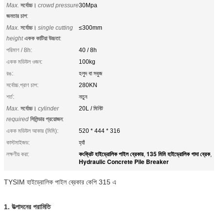
Max.
সর্বোচ্চ।
crowd pressure
30Mpa
জনতার চাপ
:
Max.
সর্বোচ্চ।
single cutting
≤300mm
height
একক কাটিয়া উচ্চতা
:
পরিমাণ / 8h:
40 / 8h
একক মডিউল ওজন:
100kg
রঙ:
হলুদ বা সবুজ
সর্বোচ্চ.প্রাণ চাপ:
280KN
শর্ত:
নতুন
Max.
সর্বোচ্চ।
cylinder
20L / মিনিট
required
সিলিন্ডার প্রয়োজন
:
একক মডিউল আকার (মিমি):
520 * 444 * 316
কাস্টমাইজড:
হ্যাঁ
কংক্রিট হাইড্রোলিক পাইল ব্রেকার
135 মিমি হাইড্রোলিক গাদা ব্রেক
লক্ষণীয় করা:
,
,
Hydraulic Concrete Pile Breaker
TYSIM হাইড্রোলিক পাইল ব্রেকার কেপি 315 এ
1. উত্পাদনের পরামিতি