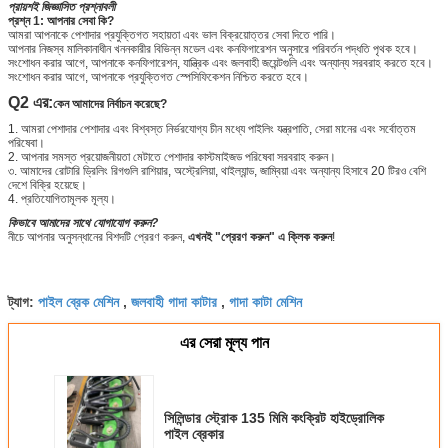
প্রায়শই জিজ্ঞাসিত প্রশ্নাবলী
প্রশ্ন 1: আপনার সেবা কি?
আমরা আপনাকে পেশাদার প্রযুক্তিগত সহায়তা এবং ভাল বিক্রয়োত্তর সেবা দিতে পারি।
আপনার নিজস্ব মালিকানাধীন খননকারীর বিভিন্ন মডেল এবং কনফিগারেশন অনুসারে পরিবর্তন পদ্ধতি পৃথক হবে।
সংশোধন করার আগে, আপনাকে কনফিগারেশন, যান্ত্রিক এবং জলবাহী জয়েন্টগুলি এবং অন্যান্য সরবরাহ করতে হবে।
সংশোধন করার আগে, আপনাকে প্রযুক্তিগত স্পেসিফিকেশন নিশ্চিত করতে হবে।
Q2 এর:
কেন আমাদের নির্বাচন করেছে?
1. আমরা পেশাদার পেশাদার এবং বিশ্বস্ত নির্ভরযোগ্য চীন মধ্যে পাইলিং যন্ত্রপাতি, সেরা মানের এবং সর্বোত্তম
পরিষেবা।
2. আপনার সমস্ত প্রয়োজনীয়তা মেটাতে পেশাদার কাস্টমাইজড পরিষেবা সরবরাহ করুন।
৩. আমাদের রোটারি ড্রিলিং রিগগুলি রাশিয়ার, অস্ট্রেলিয়া, থাইল্যান্ড, জাম্বিয়া এবং অন্যান্য হিসাবে 20 টিরও বেশি
দেশে বিক্রি হয়েছে।
4. প্রতিযোগিতামূলক মূল্য।
কিভাবে আমাদের সাথে যোগাযোগ করুন?
নীচে আপনার অনুসন্ধানের বিশদটি প্রেরণ করুন,
এখনই "প্রেরণ করুন" এ ক্লিক করুন
!
পাইল ব্রেক মেশিন
জলবাহী গাদা কাটার
গাদা কাটা মেশিন
ট্যাগ:
,
,
এর সেরা মূল্য পান
সিলিন্ডার স্ট্রোক 135 মিমি কংক্রিট হাইড্রোলিক
পাইল ব্রেকার