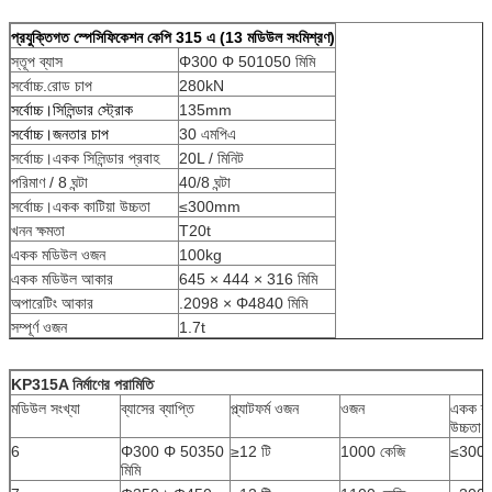
প্রযুক্তিগত স্পেসিফিকেশন কেপি 315 এ (13 মডিউল সংমিশ্রণ)
স্তূপ ব্যাস
Φ300 Φ 501050 মিমি
সর্বোচ্চ.রোড চাপ
280kN
সর্বোচ্চ।সিলিন্ডার স্ট্রোক
135mm
সর্বোচ্চ।জনতার চাপ
30 এমপিএ
সর্বোচ্চ।একক সিলিন্ডার প্রবাহ
20L / মিনিট
পরিমাণ / 8 ঘন্টা
40/8 ঘন্টা
সর্বোচ্চ।একক কাটিয়া উচ্চতা
≤300mm
খনন ক্ষমতা
T20t
একক মডিউল ওজন
100kg
একক মডিউল আকার
645 × 444 × 316 মিমি
অপারেটিং আকার
.2098 × Φ4840 মিমি
সম্পূর্ণ ওজন
1.7t
KP315A নির্মাণের পরামিতি
মডিউল সংখ্যা
ব্যাসের ব্যাপ্তি
প্ল্যাটফর্ম ওজন
ওজন
একক ক্র
উচ্চতা
6
Φ300 Φ 50350
≥12 টি
1000 কেজি
≤300 ম
মিমি