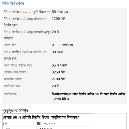
শিপিং রিগ মেশিন
Max.
সর্বোচ্চ।
torque
ঘূর্ণন সঁচারক বল
:
60 কেএন.এম
Max.
সর্বোচ্চ।
drilling diameter
1200 মিমি
ড্রিলিং ব্যাস
:
Max.
সর্বোচ্চ।
drilling depth
তুরপুন
20 মি
গভীরতা
:
ঘোরার গতি:
8 ~ 30 আরপিএম
Max.
সর্বোচ্চ।
crowd pressure
90 কেএন
জনতার চাপ
:
প্রধান উইঞ্চ লাইনের গতি:
65 মি / মিনিট
স্ট্রোক (ভিড় সিস্টেম):
3250 মিমি
অপারেটিং প্রস্থ:
2700 মিমি
সামগ্রিক ওজন:
20 টি
টিওয়াইএসআইএম পাইল ড্রিলিং মেশিন
20 মি পাইল ড্রিলিং মেশিন
লক্ষণীয় করা:
,
কেআর 60 এ
,
প্রযুক্তিগত বৈশিষ্ট্য
কেআর 60 এ রোটারি ড্রিলিং রিগের প্রযুক্তিগত বিশদকরণ
টর্ক
60 কেএন.এম