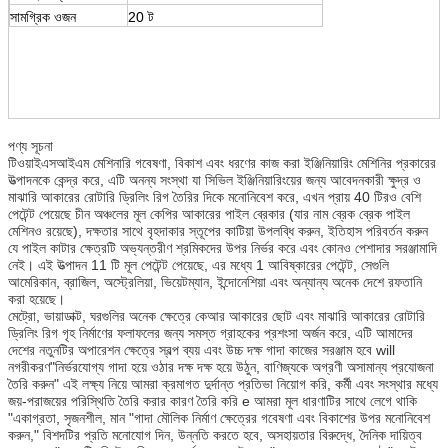
সামগ্রিক ওজন
20 ট
পণ্য সূচনা
টিওয়াইএসআইএম মেশিনারি গবেষণা, বিকাশ এবং ধরণের কাজ করা ইঞ্জিনিয়ারিং মেশিনির প্রকারের
উত্পাদনকে কেন্দ্র করে, এটি অনন্য সংস্থা যা সিভিল ইঞ্জিনিয়ারিংয়ের জন্য আবেদনকারী ক্ষুদ্র ও
মাঝারি আকারের রোটারি ড্রিলিং রিগ তৈরির দিকে মনোনিবেশ করে, এখন প্রায় 40 টিরও বেশি
পেটেন্ট পেয়েছে চীন অঞ্চলের মূল কেপির আকারের পাইল ব্রেকার (যার নাম ব্রেক ব্রেক পাইল
মেশিনও রয়েছে), দক্ষতার সাথে বৃহদাকার স্তূপের কাটিয়া উপলব্ধি করুন, ইতিহাস পরিবর্তন করুন
যে পাইল কাটার ক্ষেত্রটি অভ্যন্তরীণ শ্রমিকদের উপর নির্ভর করে এবং কোনও পেশাদার সরঞ্জামাদি
নেই। এই উত্পাদন 11 টি মূল পেটেন্ট পেয়েছে, এর মধ্যে 1 আবিষ্কারের পেটেন্ট, সেগুলি
আমেরিকান, ব্রাজিল, অস্ট্রেলিয়া, ভিয়েটম্যান, ইন্দোনেশিয়া এবং অন্যান্য অনেক দেশে রফতানি
করা হয়েছে।
মেট্রো, ভায়াডাক্ট, ঘরগুলির অনেক ক্ষেত্রে কেআর আকারের ছোট এবং মাঝারি আকারের রোটারি
ড্রিলিং রিগ গৃহ নির্মাণের ফলাফলের জন্য সমস্ত গ্রাহকের প্রশংসা অর্জন করে, এটি আমাদের
দেশের নতুনটির অপারেশন ক্ষেত্রে স্বল্প ব্যয় এবং উচ্চ দক্ষ গাদা কাজের সরঞ্জাম হবে will
নগরীকরণ"নির্ভরযোগ্য গাদা হয়ে ওঠার দক্ষ দক্ষ হয়ে উঠুন, বাণিজ্যকে অগ্রণী অসামান্য প্রযোজনা
তৈরি করুন" এই লক্ষ্য নিয়ে আমরা ক্রমাগত দুর্দান্ত প্রতিভা নিয়োগ করি, কর্মী এবং সংস্থার মধ্যে
জয়-পরাজয়ের পরিস্থিতি তৈরি করার কারণ তৈরি করি e আমরা মূল ধারণাটির সাথে লেগে থাকি
"একাগ্রতা, সৃজনশীল, মান "গাদা মৌলিক নির্মাণ ক্ষেত্রের গবেষণা এবং বিকাশের উপর মনোনিবেশ
করুন," বিশদটির প্রতি মনোযোগ দিন, উন্নতি করতে হবে, অসহায়তার বিরুদ্ধে, দৈনিক দায়িত্ব