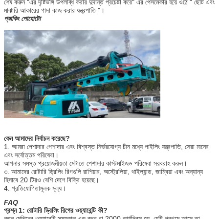
শেষ করুন "এর দৃষ্টিভঙ্গি উপলব্ধি করার দুর্দান্ত প্রচেষ্টা করে" এর পেসমেকার হয়ে ওঠে " ছোট এবং
মাঝারি আকারের গাদা কাজ করার যন্ত্রপাতি "।
প্যাকিং পোহোটো
কেন আমাদের নির্বাচন করেছে?
1. আমরা পেশাদার পেশাদার এবং বিশ্বস্ত নির্ভরযোগ্য চীন মধ্যে পাইলিং যন্ত্রপাতি, সেরা মানের
এবং সর্বোত্তম পরিষেবা।
আপনার সমস্ত প্রয়োজনীয়তা মেটাতে পেশাদার কাস্টমাইজড পরিষেবা সরবরাহ করুন।
৩. আমাদের রোটারি ড্রিলিং রিগগুলি রাশিয়ার, অস্ট্রেলিয়া, থাইল্যান্ড, জাম্বিয়া এবং অন্যান্য
হিসাবে 20 টিরও বেশি দেশে বিক্রি হয়েছে।
4. প্রতিযোগিতামূলক মূল্য।
FAQ
প্রশ্ন 1: রোটারি ড্রিলিং রিগের ওয়্যারেন্টি কী?
নতুন মেশিনের ওয়্যারেন্টি সময়কাল এক বছর বা 2000 কার্যদিবস হয়, যেটি প্রথমে আসে তা