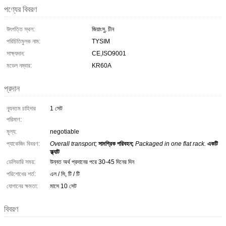
পণ্যের বিবরণ
উৎপত্তি স্থল:
জিয়াংসু, চীন
পরিচিতিমুলক নাম:
TYSIM
সাক্ষ্যদান:
CE,ISO9001
মডেল নম্বার:
KR60A
প্রদান
ন্যূনতম চাহিদার
1 সেট
পরিমাণ:
মূল্য:
negotiable
প্যাকেজিং বিবরণ:
Overall transport;
সামগ্রিক পরিবহন;
Packaged in one flat rack.
একটি
ফ্ল্যাট
ডেলিভারি সময়:
উন্নত অর্থ প্রদানের পরে 30-45 দিনের দিন
পরিশোধের শর্ত:
এল / সি, টি / টি
যোগানের ক্ষমতা:
মাসে 10 সেট
বিবরণ