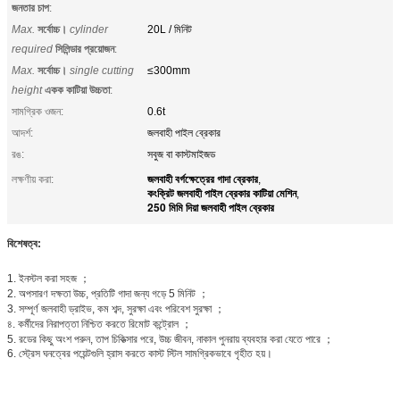
জনতার চাপ
:
Max.
সর্বোচ্চ।
cylinder
20L / মিনিট
required
সিলিন্ডার প্রয়োজন
:
Max.
সর্বোচ্চ।
single cutting
≤300mm
height
একক কাটিয়া উচ্চতা
:
সামগ্রিক ওজন:
0.6t
আদর্শ:
জলবাহী পাইল ব্রেকার
রঙ:
সবুজ বা কাস্টমাইজড
জলবাহী বর্গক্ষেত্রের গাদা ব্রেকার
লক্ষণীয় করা:
,
কংক্রিট জলবাহী পাইল ব্রেকার কাটিয়া মেশিন
,
250 মিমি দিয়া জলবাহী পাইল ব্রেকার
বিশেষত্ব:
1. ইনস্টল করা সহজ ；
2. অপসারণ দক্ষতা উচ্চ, প্রতিটি গাদা জন্য গড়ে 5 মিনিট ；
3. সম্পূর্ণ জলবাহী ড্রাইভ, কম শব্দ, সুরক্ষা এবং পরিবেশ সুরক্ষা ；
৪. কর্মীদের নিরাপত্তা নিশ্চিত করতে রিমোট কন্ট্রোল ；
5. রডের কিছু অংশ পরুন, তাপ চিকিত্সার পরে, উচ্চ জীবন, নাকাল পুনরায় ব্যবহার করা যেতে পারে ；
6. স্ট্রেস ঘনত্বের পয়েন্টগুলি হ্রাস করতে কাস্ট স্টিল সামগ্রিকভাবে গৃহীত হয়।