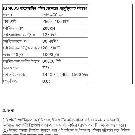
KP400S হাইড্রোলিক পাইল ব্রেকারের প্রযুক্তিগত উল্লেখ
প্রকার
কেপি 400 এস
গাদা দৈর্ঘ্য
250 ~ 400 মিমি
সর্বাধিকরড চাপ
280kN
সর্বাধিকসিলিন্ডার স্ট্রোক
135 মিমি
সর্বাধিকজনতার চাপ
30 এমপিএ
সর্বাধিকএকক সিলিন্ডার প্রবাহ
20L / মিনিট
পরিমাণ / 8 ঘন্টা
100/8 ঘন্টা
সর্বাধিকএকক কাটিয়া উচ্চতা
00300 মিমি
খনন ক্ষমতা
T7t
অপারেটিং আকার
1440 × 1440 × 1500 মিমি
সম্পূর্ণ ওজন
0.6t
2. বর্ণনা
(1) পাঁচটি পেটেন্টযুক্ত প্রযুক্তি সহ শীর্ষস্থানীয় হাইড্রোলিক পাইল ব্রেকার / কর্তনকারী,
অর্থায়নের স্তুপগুলি নিষ্পেষণ করার জন্য সবচেয়ে কার্যকর সরঞ্জাম এবং চীন ব্যবধান পূরণ করে।
(2) উন্নত মডুলার ডিজাইন ব্যবহার করে এটি মডিউল সংমিশ্রণের পরিমাণ পরিবর্তন করে বিভিন্ন