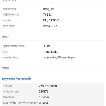
উৎপত্তি স্থল:
জিয়াংসু, চীন
পরিচিতিমুলক নাম:
TYSIM
সাক্ষ্যদান:
CE, ISO9001
মডেল নম্বার:
কেপি 400 এস
প্রদান
ন্যূনতম চাহিদার পরিমাণ:
1 সেট
মূল্য:
negotiable
প্যাকেজিং বিবরণ:
কাঠের প্যাকিং, শিপিং জন্য উপযুক্ত
বিবরণ
হাইড্রোলিক পিল ব্রেককারী
গাদা ব্যাস:
250 ~ 400mm
সর্বোচ্চ.প্রাণ চাপ:
280KN
ভিড় স্ট্রোক:
135mm
Max.
সর্বোচ্চ।
crowd pressure
30Mpa