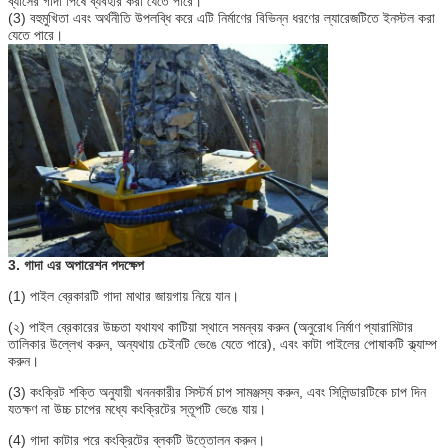
ব্যাসের গাদা পিষে ব্যবহার করা যেতে পারে।
(3) বহুমুখিতা এবং অর্থনীতি উপলব্ধি করে এটি নির্মাণের বিভিন্ন ধরণের ল্যারেজটিতে ইনস্টল করা
যেতে পারে।
3. গাদা এর অপারেশন পদক্ষেপ
(1) পাইল ব্রেকারটি গাদা মাথার জায়গায় নিয়ে যান।
(২) পাইল ব্রেকারের উচ্চতা যথাযথ কাটিয়া স্থানে সমন্বয় করুন (অনুরোধ নির্মাণ প্যারামিটার
তালিকার উল্লেখ করুন, অন্যথায় চেইনটি ভেঙে যেতে পারে), এবং কাটা পাইলের পোষাকটি ক্ল্যাম্প
করুন।
(3) কংক্রিট শক্তি অনুযায়ী খননকারীর সিস্টর্ম চাপ সামঞ্জস্য করুন, এবং সিলিন্ডারটিকে চাপ দিন
যতক্ষণ না উচ্চ চাপের মধ্যে কংক্রিটের স্তূপটি ভেঙে যায়।
(4) গাদা কাটার পরে কংক্রিটের ব্লকটি উত্তোলন করুন।