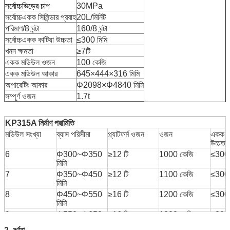
সর্বোচ্চভিড়ের চাপ
30MPa
সর্বোচ্চএকক সিলিন্ডার প্রবাহ
20L/মিনিট
পরিমাণ/8 ঘন্টা
160/8 ঘন্টা
সর্বোচ্চএকক কাটিয়া উচ্চতা
≤300 মিমি
খনন ক্ষমতা
≥7টি
একক মডিউল ওজন
100 কেজি
একক মডিউল আকার
645×444×316 মিমি
অপারেটিং আকার
Φ2098×Φ4840 মিমি
সম্পূর্ণ ওজন
1.7t
KP315A নির্মাণ পরামিতি
মডিউল সংখ্যা
ব্যাস পরিসীমা
প্ল্যাটফর্ম ওজন
ওজন
একক ক্
উচ্চতা
6
Φ300~Φ350
≥12 টি
1000 কেজি
≤300 
মিমি
7
Φ350~Φ450
≥12 টি
1100 কেজি
≤300 
মিমি
8
Φ450~Φ550
≥16 টি
1200 কেজি
≤300 
মিমি
9
Φ550~Φ650
≥16 টি
1300 কেজি
≤300 
মিমি