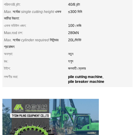
পরিমাণ/8 ঘন্টা:
40/8 ঘন্টা
Max.
সর্বোচ্চ
single cutting height
একক
≤300 মিমি
কাটিয়া উচ্চতা
:
একক মডিউল ওজন:
100 কেজি
Max.rod চাপ:
280kN
Max.
সর্বোচ্চ
cylinder required
সিলিন্ডার
20L/মিনিট
প্রয়োজন
:
অবস্থা:
নতুন
রঙ:
হলুদ
টাইপ:
জলবাহী ব্রেকার
pile cutting machine
লক্ষণীয় করা:
,
pile breaker machine