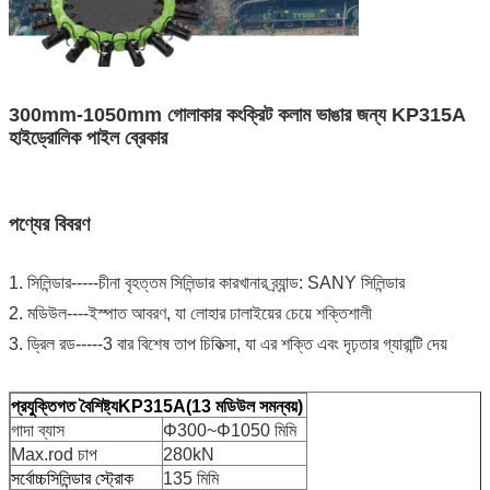
300mm-1050mm গোলাকার কংক্রিট কলাম ভাঙার জন্য KP315A
হাইড্রোলিক পাইল ব্রেকার
পণ্যের বিবরণ
1. সিলিন্ডার-----চীনা বৃহত্তম সিলিন্ডার কারখানার ব্র্যান্ড: SANY সিলিন্ডার
2. মডিউল----ইস্পাত আবরণ, যা লোহার ঢালাইয়ের চেয়ে শক্তিশালী
3. ড্রিল রড-----3 বার বিশেষ তাপ চিকিত্সা, যা এর শক্তি এবং দৃঢ়তার গ্যারান্টি দেয়
প্রযুক্তিগত বৈশিষ্ট্য
KP315A
(13 মডিউল সমন্বয়)
গাদা ব্যাস
Φ300~Φ1050 মিমি
Max.rod চাপ
280kN
সর্বোচ্চসিলিন্ডার স্ট্রোক
135 মিমি