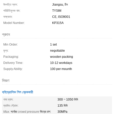
উৎপত্তি স্থল:
Jiangsu, চীন
পরিচিতিমুলক নাম:
TYSIM
সাক্ষ্যদান:
CE, ISO9001
Model Number:
KP315A
প্রদান
Min Order:
1 set
মূল্য:
negotiable
Packaging:
wooden packing
Delivery Time:
10-12 workdays
Supply Ability:
100 per mounth
বিবরণ
হাইড্রোলিক পিল ব্রেককারী
গাদা ব্যাস:
300 ~ 1050 মিমি
ক্রাউড স্ট্রোক:
135 মিমি
Max.
সর্বোচ্চ
crowd pressure
ভিড়ের চাপ
:
30MPa