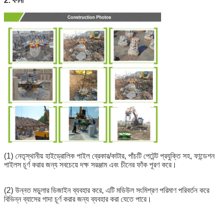
2. বর্ণনা
10
Φ650~Φ760
≥20 টি
1400 কেজি
≤300 
মিমি
11
Φ760~Φ860
≥20 টি
1500 কেজি
≤300 
মিমি
12
Φ860~Φ960
≥20 টি
1600 কেজি
≤300 
মিমি
13
Φ960~Φ1050
≥20 টি
1700 কেজি
≤300 
মিমি
একটি বার্তা রেখে যান
আমরা শীঘ্রই আপনাকে আবার কল করব!
(1) নেতৃস্থানীয় হাইড্রোলিক পাইল ব্রেকার/কাটার, পাঁচটি পেটেন্ট প্রযুক্তি সহ, ফান্ডেশন
পাইলস চূর্ণ করার জন্য সবচেয়ে দক্ষ সরঞ্জাম এবং চীনের ফাঁক পূরণ করে।
(2) উন্নত মডুলার ডিজাইন ব্যবহার করে, এটি মডিউল সংমিশ্রণ পরিমাণ পরিবর্তন করে
বিভিন্ন ব্যাসের গাদা চূর্ণ করার জন্য ব্যবহার করা যেতে পারে।