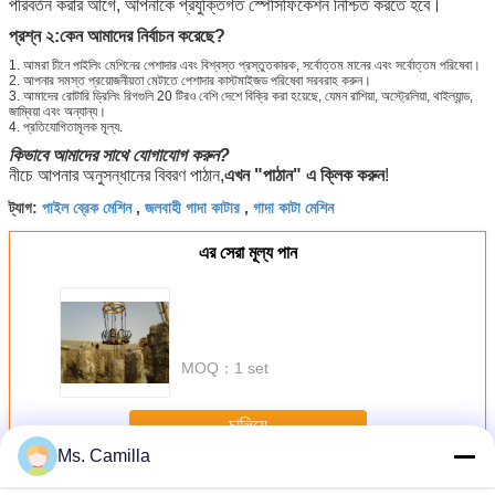
পরিবর্তন করার আগে, আপনাকে প্রযুক্তিগত স্পেসিফিকেশন নিশ্চিত করতে হবে।
প্রশ্ন ২:
কেন আমাদের নির্বাচন করেছে?
1. আমরা চীনে পাইলিং মেশিনের পেশাদার এবং বিশ্বস্ত প্রস্তুতকারক, সর্বোত্তম মানের এবং সর্বোত্তম পরিষেবা।
2. আপনার সমস্ত প্রয়োজনীয়তা মেটাতে পেশাদার কাস্টমাইজড পরিষেবা সরবরাহ করুন।
3. আমাদের রোটারি ড্রিলিং রিগগুলি 20 টিরও বেশি দেশে বিক্রি করা হয়েছে, যেমন রাশিয়া, অস্ট্রেলিয়া, থাইল্যান্ড,
জাম্বিয়া এবং অন্যান্য।
4. প্রতিযোগিতামূলক মূল্য.
কিভাবে আমাদের সাথে যোগাযোগ করুন?
নীচে আপনার অনুসন্ধানের বিবরণ পাঠান,
এখন "পাঠান" এ ক্লিক করুন
!
পাইল ব্রেক মেশিন
জলবাহী গাদা কাটার
গাদা কাটা মেশিন
ট্যাগ:
,
,
এর সেরা মূল্য পান
MOQ：
1 set
চালিয়ে
Ms. Camilla
হাইড্রোলিক পিল ব্রেককারী
অধিক