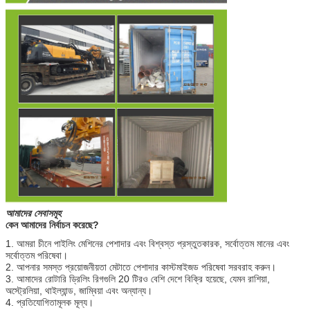
আমাদের সেবাসমূহ
কেন আমাদের নির্বাচন করেছে?
1. আমরা চীনে পাইলিং মেশিনের পেশাদার এবং বিশ্বস্ত প্রস্তুতকারক, সর্বোত্তম মানের এবং
সর্বোত্তম পরিষেবা।
2. আপনার সমস্ত প্রয়োজনীয়তা মেটাতে পেশাদার কাস্টমাইজড পরিষেবা সরবরাহ করুন।
3. আমাদের রোটারি ড্রিলিং রিগগুলি 20 টিরও বেশি দেশে বিক্রি হয়েছে, যেমন রাশিয়া,
অস্ট্রেলিয়া, থাইল্যান্ড, জাম্বিয়া এবং অন্যান্য।
4. প্রতিযোগিতামূলক মূল্য।