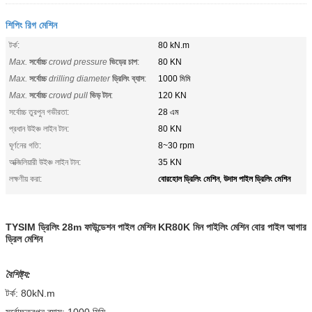
শিপিং রিগ মেশিন
টর্ক:
80 kN.m
Max.
সর্বোচ্চ
crowd pressure
ভিড়ের চাপ
:
80 KN
Max.
সর্বোচ্চ
drilling diameter
ড্রিলিং ব্যাস
:
1000 মিমি
Max.
সর্বোচ্চ
crowd pull
ভিড় টান
:
120 KN
সর্বোচ্চ তুরপুন গভীরতা:
28 এম
প্রধান উইঞ্চ লাইন টান:
80 KN
ঘূর্ণনের গতি:
8~30 rpm
অক্জিলিয়ারী উইঞ্চ লাইন টান:
35 KN
বোরহোল ড্রিলিং মেশিন
উদাস পাইল ড্রিলিং মেশিন
লক্ষণীয় করা:
,
TYSIM ড্রিলিং 28m ফাউন্ডেশন পাইল মেশিন KR80K মিন পাইলিং মেশিন বোর পাইল আগার
ড্রিল মেশিন
বৈশিষ্ট্য:
টর্ক: 80kN.m
সর্বোচ্চতুরপুন ব্যাস: 1000 মিমি