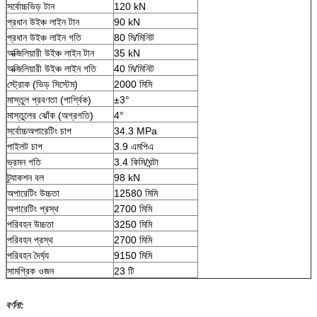
সর্বোচ্চভিড় টান
120 kN
প্রধান উইঞ্চ লাইন টান
90 kN
প্রধান উইঞ্চ লাইন গতি
80 মি/মিনিট
অক্জিলিয়ারী উইঞ্চ লাইন টান
35 kN
অক্জিলিয়ারী উইঞ্চ লাইন গতি
40 মি/মিনিট
স্ট্রোক (ভিড় সিস্টেম)
2000 মিমি
মাস্তুল প্রবণতা (পার্শ্বিক)
±3°
মাস্তুলের ঝোঁক (অগ্রগতি)
4°
সর্বোচ্চঅপারেটিং চাপ
34.3 MPa
পাইলট চাপ
3.9 এমপিএ
ভ্রমন গতি
3.4 কিমি/ঘন্টা
ট্র্যাকশন বল
98 kN
অপারেটিং উচ্চতা
12580 মিমি
অপারেটিং প্রস্থ
2700 মিমি
পরিবহন উচ্চতা
3250 মিমি
পরিবহন প্রস্থ
2700 মিমি
পরিবহন দৈর্ঘ্য
9150 মিমি
সামগ্রিক ওজন
23 টি
বর্ণনা: