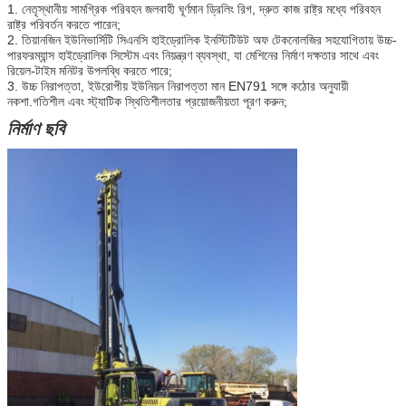
1. নেতৃস্থানীয় সামগ্রিক পরিবহন জলবাহী ঘূর্ণমান ড্রিলিং রিগ, দ্রুত কাজ রাষ্ট্র মধ্যে পরিবহন
রাষ্ট্র পরিবর্তন করতে পারেন;
2. তিয়ানজিন ইউনিভার্সিটি সিএনসি হাইড্রোলিক ইনস্টিটিউট অফ টেকনোলজির সহযোগিতায় উচ্চ-
পারফরম্যান্স হাইড্রোলিক সিস্টেম এবং নিয়ন্ত্রণ ব্যবস্থা, যা মেশিনের নির্মাণ দক্ষতার সাথে এবং
রিয়েল-টাইম মনিটর উপলব্ধি করতে পারে;
3. উচ্চ নিরাপত্তা, ইউরোপীয় ইউনিয়ন নিরাপত্তা মান EN791 সঙ্গে কঠোর অনুযায়ী
নকশা.গতিশীল এবং স্ট্যাটিক স্থিতিশীলতার প্রয়োজনীয়তা পূরণ করুন;
নির্মাণ ছবি