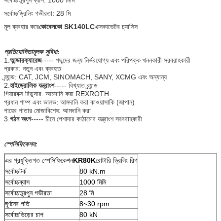
সর্বোচ্চড্রিলিং গভীরতা: 28 মি
মূল ব্যবহার করে
কোবেলকো SK140LC
এক্সকাভেটর চ্যাসিস
প্রতিযোগিতামূলক সুবিধা:
1.
আন্ডারক্যারেজ
----- পছন্দের জন্য নির্ভরযোগ্য এবং পরিপক্ক খননকারী সরবরাহকারী
প্রকার: নতুন এবং ব্যবহৃত
ব্র্যান্ড: CAT, JCM, SINOMACH, SANY, XCMG এবং অন্যান্য
2.
হাইড্রোলিক যন্ত্রাংশ
----- বিখ্যাত ব্র্যান্ড
গিয়ারবক্স রিডুসার: আমদানি করা REXROTH
প্রধান পাম্প এবং ভালভ: আমদানি করা কাওয়াসাকি (জাপান)
পায়ের পাতার মোজাবিশেষ: আমদানি করা
3.
গঠন অংশ
----- চীনে পেশাদার কাঠামোর যন্ত্রাংশ সরবরাহকারী
স্পেসিফিকেশন:
এর প্রযুক্তিগত স্পেসিফিকেশন
KR80K
রোটারি ড্রিলিং রিগ
সর্বোচ্চটর্ক
80 kN.m
সর্বোচ্চব্যাস
1000 মিমি
সর্বোচ্চতুরপুন গভীরতা
28 মি
ঘূর্ণনের গতি
8~30 rpm
সর্বোচ্চভিড়ের চাপ
80 kN