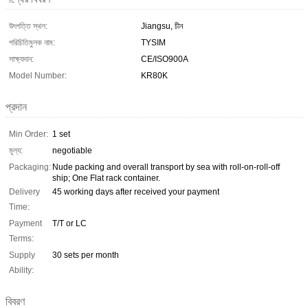
উৎপত্তি স্থল:
Jiangsu, চীন
পরিচিতিমুলক নাম:
TYSIM
সাক্ষ্যদান:
CE/ISO900A
Model Number:
KR80K
প্রদান
Min Order:
1 set
মূল্য:
negotiable
Packaging:
Nude packing and overall transport by sea with roll-on-roll-off
ship; One Flat rack container.
Delivery
45 working days after received your payment
Time:
Payment
T/T or LC
Terms:
Supply
30 sets per month
Ability:
বিবরণ