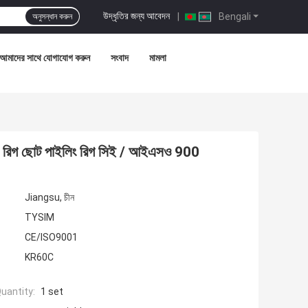
উদ্ধৃতির জন্য আবেদন
|
Bengali
অনুসন্ধান করুন
আমাদের সাথে যোগাযোগ করুন
সংবাদ
মামলা
িং রিগ ছোট পাইলিং রিগ সিই / আইএসও 900
Jiangsu, চীন
TYSIM
CE/ISO9001
KR60C
uantity:
1 set