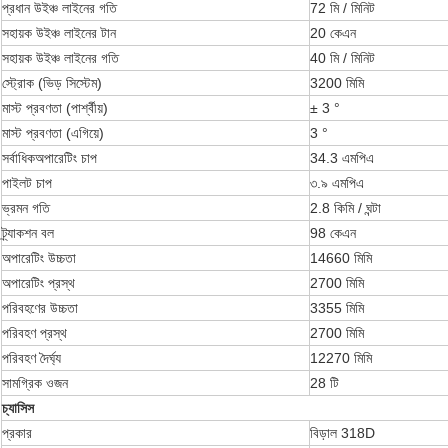
প্রধান উইঞ্চ লাইনের গতি
72 মি / মিনিট
সহায়ক উইঞ্চ লাইনের টান
20 কেএন
সহায়ক উইঞ্চ লাইনের গতি
40 মি / মিনিট
স্ট্রোক (ভিড় সিস্টেম)
3200 মিমি
মাস্ট প্রবণতা (পার্শ্বীয়)
± 3 °
মাস্ট প্রবণতা (এগিয়ে)
3 °
সর্বাধিকঅপারেটিং চাপ
34.3 এমপিএ
পাইলট চাপ
৩.৯ এমপিএ
ভ্রমন গতি
2.8 কিমি / ঘন্টা
ট্র্যাকশন বল
98 কেএন
অপারেটিং উচ্চতা
14660 মিমি
অপারেটিং প্রস্থ
2700 মিমি
পরিবহণের উচ্চতা
3355 মিমি
পরিবহণ প্রস্থ
2700 মিমি
পরিবহণ দৈর্ঘ্য
12270 মিমি
সামগ্রিক ওজন
28 টি
চ্যাসিস
প্রকার
বিড়াল 318D