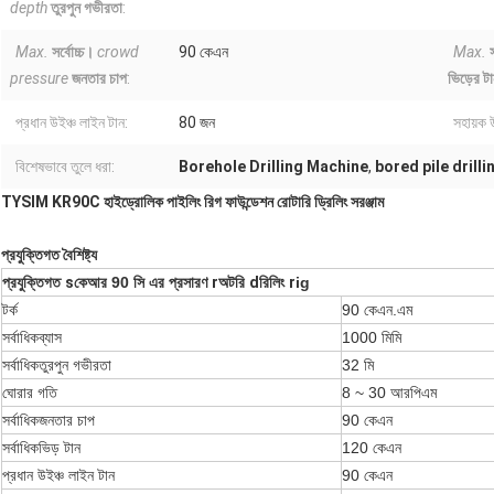
depth
তুরপুন গভীরতা
:
Max.
সর্বোচ্চ।
crowd
90 কেএন
Max.
pressure
জনতার চাপ
:
ভিড়ের ট
প্রধান উইঞ্চ লাইন টান:
80 জন
সহায়ক 
বিশেষভাবে তুলে ধরা:
Borehole Drilling Machine
,
bored pile drill
TYSIM KR90C হাইড্রোলিক পাইলিং রিগ ফাউন্ডেশন রোটারি ড্রিলিং সরঞ্জাম
প্রযুক্তিগত বৈশিষ্ট্য
প্রযুক্তিগত
s
কেআর 90 সি এর প্রসারণ
r
অটরি
d
রিলিং
r
ig
টর্ক
90 কেএন.এম
সর্বাধিকব্যাস
1000 মিমি
সর্বাধিকতুরপুন গভীরতা
32 মি
ঘোরার গতি
8 ~ 30 আরপিএম
সর্বাধিকজনতার চাপ
90 কেএন
সর্বাধিকভিড় টান
120 কেএন
প্রধান উইঞ্চ লাইন টান
90 কেএন