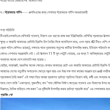
পায়ের পাতার মোজাবিশেষ: আমদানি করা
ঘ।
স্ট্রাকচার পার্টস
----- এক্সসিএমের জন্য পেশাদার স্ট্রাকচার পার্টস সরবরাহকারী
পণ্য পরিচিতি
টিওয়াইএসআইএম মেশিনারি গবেষণা, বিকাশ এবং ধরণের কাজ করা ইঞ্জিনিয়ারিং মেশিনির প্রকারের উত্পাদনকে
ক্ষুদ্র ও মাঝারি আকারের রোটারি ড্রিলিং রিগ তৈরির দিকে মনোনিবেশ করে, এখন প্রায় 40 টিরও বেশি পে
ব্রেক পাইল মেশিনও রয়েছে), দক্ষতার সাথে বৃহদাকার স্তূপের কাটিয়া উপলব্ধি করুন, ইতিহাস পরিবর্তন 
কোনও পেশাদার সরঞ্জামাদি নেই। এই উত্পাদন 11 টি মূল পেটেন্ট পেয়েছে, এর মধ্যে 1 আবিষ্কারের পেটেন্ট, 
অন্যান্য অনেক দেশে রফতানি করা হয়েছে।
মেট্রো, ভায়াডাক্ট, ঘরগুলির অনেক ক্ষেত্রে কেআর আকারের ছোট এবং মাঝারি আকারের রোটারি ড্রিলিং রি
আমাদের দেশের নতুনটির অপারেশন ক্ষেত্রে স্বল্প ব্যয় এবং উচ্চ দক্ষ গাদা কাজের সরঞ্জাম হবে will নগরীক
প্রযোজনা তৈরি করুন" এই লক্ষ্য নিয়ে আমরা ক্রমাগত দুর্দান্ত প্রতিভা নিয়োগ করি, কর্মী এবং সংস্থা
সাথে লেগে থাকি "একাগ্রতা, সৃজনশীল, মান "গাদা মৌলিক নির্মাণ ক্ষেত্রের গবেষণা এবং বিকাশের উপর
বিরুদ্ধে, দৈনিক দায়িত্ব শেষ করুন "এর দৃষ্টিভঙ্গি উপলব্ধি করার দুর্দান্ত প্রচেষ্টা করে" এর পেসমেকার
প্যাকিং শো