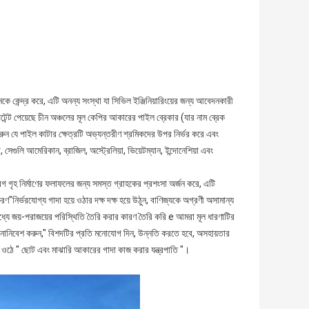
 কেন্দ্র করে, এটি অনন্য সংস্থা যা সিভিল ইঞ্জিনিয়ারিংয়ের জন্য আবেদনকারী
টেন্ট পেয়েছে চীন অঞ্চলের মূল কেপির আকারের পাইল ব্রেকার (যার নাম ব্রেক
করুন যে পাইল কাটার ক্ষেত্রটি অভ্যন্তরীণ শ্রমিকদের উপর নির্ভর করে এবং
সেগুলি আমেরিকান, ব্রাজিল, অস্ট্রেলিয়া, ভিয়েটম্যান, ইন্দোনেশিয়া এবং
গ গৃহ নির্মাণের ফলাফলের জন্য সমস্ত গ্রাহকের প্রশংসা অর্জন করে, এটি
রণ"নির্ভরযোগ্য গাদা হয়ে ওঠার দক্ষ দক্ষ হয়ে উঠুন, বাণিজ্যকে অগ্রণী অসামান্য
র মধ্যে জয়-পরাজয়ের পরিস্থিতি তৈরি করার কারণ তৈরি করি e আমরা মূল ধারণাটির
 মনোনিবেশ করুন," বিশদটির প্রতি মনোযোগ দিন, উন্নতি করতে হবে, অসহায়তার
 হয়ে ওঠে " ছোট এবং মাঝারি আকারের গাদা কাজ করার যন্ত্রপাতি "।