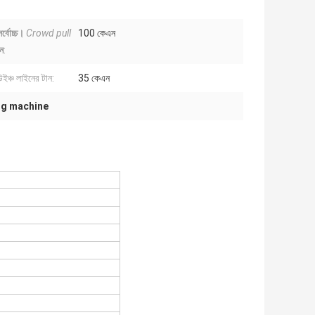
সর্বোচ্চ।
Crowd pull
100 কেএন
ান
:
উইঞ্চ লাইনের টান:
35 কেএন
ing machine