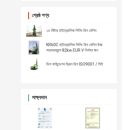
শ্রেষ্ঠ পণ্য
২৪ মিটার হাইড্রোলিক পিলিং রিগ মেশিন
KR60C হাইড্রোলিক পিলিং রিগ মেশিন উচ্চ
পারফরম্যান্স 82kw EUR V নির্গমন মান
ডিপ ফাউন্ডেশন ড্রিল রিগ ISO9001 / সিই
সাক্ষ্যদান