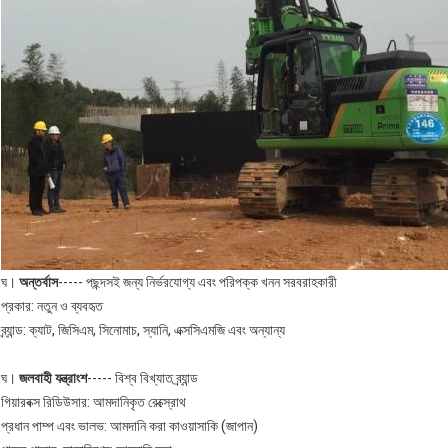
ঘ।
অন্তর্বাস
----- পছন্দসই জন্য নির্ভরযোগ্য এবং পরিপক্ক খনন সরবরাহকারী
প্রকার: নতুন ও ব্যবহৃত
ব্র্যান্ড: ক্যাট, জিসিএম, সিনোমাচ, স্যানি, এক্সসিএমজি এবং অন্যান্য
ঘ।
জলবাহী যন্ত্রাংশ
----- বিশ্ব বিখ্যাত ব্র্যান্ড
গিয়ারবক্স রিডিউসার: আমদানিকৃত রেক্স্রোথ
প্রধান পাম্প এবং ভালভ: আমদানি করা কাওয়াসাকি (জাপান)