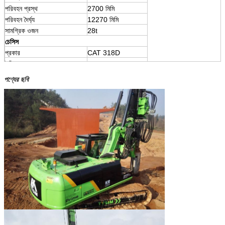
পরিবহন প্রস্থ
2700 মিমি
পরিবহন দৈর্ঘ্য
12270 মিমি
সামগ্রিক ওজন
28t
চেসিস
প্রকার
CAT 318D
ইঞ্জিন
CAT3054CA
পণ্যের ছবি