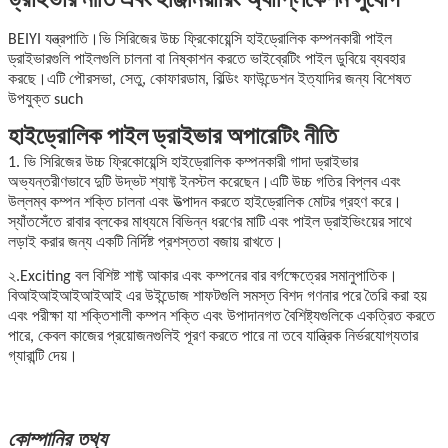
ড্রাইভার নীতি এবং ইঞ্জিনিয়ারিং অ্যাপ্লিকেশন সুযোগ
BEIYI যন্ত্রপাতি।ভি সিরিজের উচ্চ ফ্রিকোয়েন্সি হাইড্রোলিক কম্পনকারী পাইল
ড্রাইভারগুলি পাইলগুলি চালনা বা নিষ্কাশন করতে ভাইব্রেটিং পাইল ডুবিয়ে ব্যবহার
করছে।এটি পৌরসভা, সেতু, কোফারডাম, বিল্ডিং ফাউন্ডেশন ইত্যাদির জন্য বিশেষত
উপযুক্ত such
হাইড্রোলিক পাইল ড্রাইভার অপারেটিং নীতি
1. ভি সিরিজের উচ্চ ফ্রিকোয়েন্সি হাইড্রোলিক কম্পনকারী গাদা ড্রাইভার
অভ্যন্তরীণভাবে দুটি উদ্ভট শ্যাফ্ট ইনস্টল করেছেন।এটি উচ্চ গতির বিপ্লব এবং
উল্লম্ব কম্পন শক্তি চালনা এবং উত্পাদন করতে হাইড্রোলিক মোটর গ্রহণ করে।
স্যাঁতসেঁতে রাবার ব্লকের মাধ্যমে বিভিন্ন ধরণের মাটি এবং পাইল ড্রাইভিংয়ের সাথে
লড়াই করার জন্য একটি নির্দিষ্ট প্রশস্ততা বজায় রাখতে।
২.Exciting বল বিশিষ্ট শাফ্ট আকার এবং কম্পনের বার বর্গক্ষেত্রের সমানুপাতিক।
বিআইআইআইআইআই এর উইন্ডোজ শাফটগুলি সমস্ত বিশদ গণনার পরে তৈরি করা হয়
এবং পরীক্ষা যা শক্তিশালী কম্পন শক্তি এবং উপাদানগত বৈশিষ্ট্যগুলিকে একত্রিত করতে
পারে, কেবল কাজের প্রয়োজনগুলিই পূরণ করতে পারে না তবে যান্ত্রিক নির্ভরযোগ্যতার
গ্যারান্টি দেয়।
কোম্পানির তথ্য