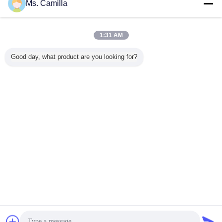
Ms. Camilla
কম্পন পিল হ্যামার
অধিক
1:31 AM
Good day, what product are you looking for?
equency
Powerful
যথার্থ ঝাঁকনি পিল হাতুড়ি
এক্সচেটর মাউন্ট মাউন্ট করা
TYSIM 
aulic
Hydraulic
খননকারী হাইড্রোলিক পিল
মিনি ইন্টিগ্রেটেড ঝিল্লি
এক্সকাভেটর 
ry Pile
Excavator
ড্রাইভার 3000rpm
পিল হর্মর নির্মাণ যন্ত্রপাতি
মাউন্টেড পাইল 
mer
Hammer /
পিলিং সরঞ্জাম
পাইল ড্রাইভার
পাইল ড্রাইভি
vator
Vibratory Hammer
2.15
d Pile
Pile Driver TYSIM
ভাষা পরিবর্তন করুন
ver
VS380
Bengali
বাড়ি
|
আমাদের সম্পর্কে
|
আমাদের সাথে যোগাযোগ করুন
|
সাইট ম্যাপ
|
গোপনীয়তা নীতি
ডেস্কটপ দেখুন
Copyright © 2016 - 2026 TYSIM PILING EQUIPMENT CO., LTD.
All rights reserved.