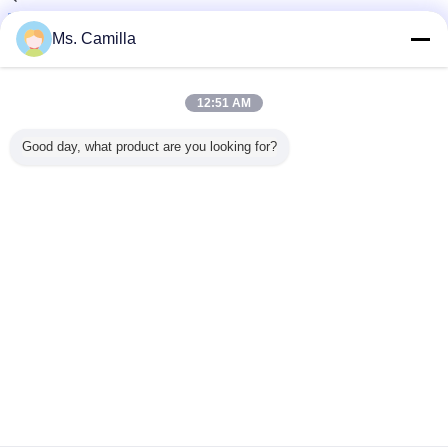
Ms. Camilla
12:51 AM
Good day, what product are you looking for?
আমাদের সেবাসমূহ
কেন আমাদের নির্বাচন করেছে?
1. আমরা পেশাদার পেশাদার এবং বিশ্বস্ত নির্ভরযোগ্য চীন মধ্যে পাইলিং যন্ত্রপাতি, সেরা মানের