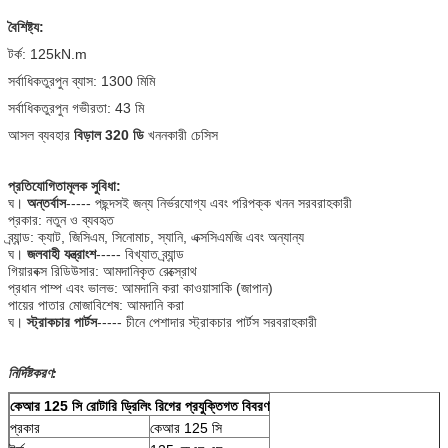
বৈশিষ্ট্য:
টর্ক: 125kN.m
সর্বাধিকতুরপুন ব্যাস: 1300 মিমি
সর্বাধিকতুরপুন গভীরতা: 43 মি
আসল ব্যবহার
বিড়াল 320 ডি
খননকারী চেসিস
প্রতিযোগিতামূলক সুবিধা:
ঘ।
অন্তর্বাস
----- পছন্দসই জন্য নির্ভরযোগ্য এবং পরিপক্ক খনন সরবরাহকারী
প্রকার: নতুন ও ব্যবহৃত
ব্র্যান্ড: ক্যাট, জিসিএম, সিনোমাচ, স্যানি, এক্সসিএমজি এবং অন্যান্য
ঘ।
জলবাহী যন্ত্রাংশ
----- বিখ্যাত ব্র্যান্ড
গিয়ারবক্স রিডিউসার: আমদানিকৃত রেক্স্রোথ
প্রধান পাম্প এবং ভালভ: আমদানি করা কাওয়াসাকি (জাপান)
পায়ের পাতার মোজাবিশেষ: আমদানি করা
ঘ।
স্ট্রাকচার পার্টস
----- চীনে পেশাদার স্ট্রাকচার পার্টস সরবরাহকারী
নির্দিষ্টকরণ:
কেআর 125 সি রোটারি ড্রিলিং রিগের প্রযুক্তিগত বিবরণ
প্রকার
কেআর 125 সি