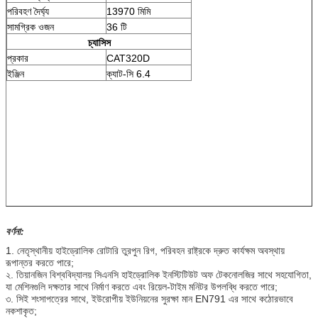
পরিবহণ দৈর্ঘ্য
13970 মিমি
সামগ্রিক ওজন
36 টি
চ্যাসিস
প্রকার
CAT320D
ইঞ্জিন
ক্যাট-সি 6.4
বর্ণনা:
1. নেতৃস্থানীয় হাইড্রোলিক রোটারি তুরপুন রিগ, পরিবহন রাষ্ট্রকে দ্রুত কার্যক্ষম অবস্থায়
রূপান্তর করতে পারে;
২. তিয়ানজিন বিশ্ববিদ্যালয় সিএনসি হাইড্রোলিক ইনস্টিটিউট অফ টেকনোলজির সাথে সহযোগিতা,
যা মেশিনগুলি দক্ষতার সাথে নির্মাণ করতে এবং রিয়েল-টাইম মনিটর উপলব্ধি করতে পারে;
৩. সিই শংসাপত্রের সাথে, ইউরোপীয় ইউনিয়নের সুরক্ষা মান EN791 এর সাথে কঠোরভাবে
নকশাকৃত;