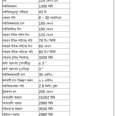
টর্ক
125 কেএন.এম
সর্বাধিকব্যাস
1300 মিমি
সর্বাধিকতুরপুন গভীরতা
43 মি
ঘোরার গতি
8 ~ 30 আরপিএম
সর্বাধিকজনতার চাপ
100 কেএন
সর্বাধিকভিড় টান
150 কেএন
প্রধান উইঞ্চ লাইন টান
110 কেএন
প্রধান উইঞ্চ লাইনের গতি
78 মি / মিনিট
সহায়ক উইঞ্চ লাইনের টান
60 কেএন
সহায়ক উইঞ্চ লাইনের গতি
60 মি / মিনিট
স্ট্রোক (ভিড় সিস্টেম)
3200 মিমি
মাস্ট প্রবণতা (পার্শ্বীয়)
± 3 °
মাস্ট প্রবণতা (এগিয়ে)
3 °
সর্বাধিকজলবাহী চাপ
35 এমপিএ
জলবাহী চাপ নিয়ন্ত্রণ করুন
৩.৯ এমপিএ
সর্বাধিকচলমান গতি
2.8 কিমি / ঘন্টা
ট্র্যাকশন বল
205 কেএন
অপারেটিং উচ্চতা
15262 মিমি
অপারেটিং প্রস্থ
2980 মিমি
পরিবহণের উচ্চতা
3500 মিমি
পরিবহণ প্রস্থ
2980 মিমি