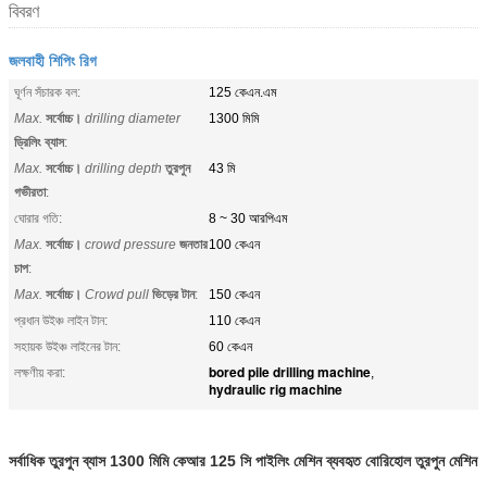
বিবরণ
জলবাহী শিপিং রিগ
ঘূর্ণন সঁচারক বল:
125 কেএন.এম
Max.
সর্বোচ্চ।
drilling diameter
1300 মিমি
ড্রিলিং ব্যাস
:
Max.
সর্বোচ্চ।
drilling depth
তুরপুন
43 মি
গভীরতা
:
ঘোরার গতি:
8 ~ 30 আরপিএম
Max.
সর্বোচ্চ।
crowd pressure
জনতার
100 কেএন
চাপ
:
Max.
সর্বোচ্চ।
Crowd pull
ভিড়ের টান
:
150 কেএন
প্রধান উইঞ্চ লাইন টান:
110 কেএন
সহায়ক উইঞ্চ লাইনের টান:
60 কেএন
bored pile drilling machine
লক্ষণীয় করা:
,
hydraulic rig machine
সর্বাধিক তুরপুন ব্যাস 1300 মিমি কেআর 125 সি পাইলিং মেশিন ব্যবহৃত বোরিহোল তুরপুন মেশিন