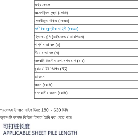
তথ্য মডেল
এক্সেনট্রিক মুহুর্ত (কেজি)
কেন্দ্রীভূত শক্তি (কেএন)
সর্বাধিক কেন্দ্রীক বাহিনী (কেএন)
ফ্রিকোয়েন্সি (এইচজেড / আরপিএম)
পার্শ্ব বাতা বল (ন)
নীচে বাতা বল (ন)
জলবাহী সিস্টেম অপারেশন চাপ (বার)
ঘুরান / টিল্ট ডিগ্রি (℃)
আয়তন
ওজন (কেজি)
খননকারীর ওজন (কেজি)
প্রযোজ্য ইস্পাত পাইপ দিয়া: 180 ~ 630 মিমি
ক্ল্যাম্পটি কাস্টম ডিজিজ হিসাবে তৈরি করা যেতে পারে