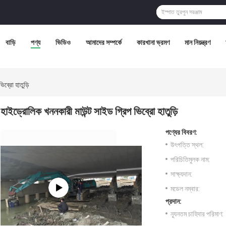
বাড়ি
পণ্য
ভিডিও
আমাদের সম্পর্কে
কারখানা ভ্রমণ
মান নিয়ন্ত্রণ
িব্রো হাতুড়ি
হাইড্রোলিক খননকারী মাউন্ট সাইড গ্রিপ ভিব্রো হাতুড়ি
পণ্যের বিবরণ:
উৎপত্তি স্থল:
পরিচিতিমুলক নাম:
সাক্ষ্যদান:
মডেল নম্বার:
প্রদান:
ন্যূনতম চাহিদার পরিমাণ: