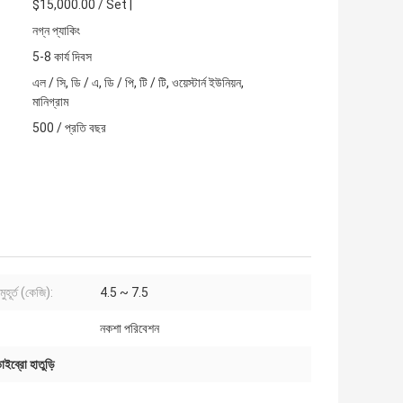
$15,000.00 / Set |
নগ্ন প্যাকিং
5-8 কার্য দিবস
এল / সি, ডি / এ, ডি / পি, টি / টি, ওয়েস্টার্ন ইউনিয়ন,
মানিগ্রাম
500 / প্রতি বছর
মুহূর্ত (কেজি):
4.5 ~ 7.5
নকশা পরিবেশন
াইব্রো হাতুড়ি