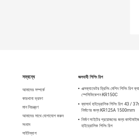
সম্বন্ধে
জলবাহী শিপিং রিগ
এক্সক্যাভেটর ড্রিলিং মেশিন পিলিং রিগ ক
আমাদের সম্পর্কে
স্পেসিফিকেশন KR150C
কারখানা ভ্রমণ
ব্যাসার্ধ হাইড্রোলিক পিলিং রিগ 43 /
মান নিয়ন্ত্রণ
নির্মাণের জন্য KR125A 1500mm
আমাদের সাথে যোগাযোগ করুন
নির্মাণ সাইটের প্রয়োজনের জন্য কাস্টমাই
সংবাদ
হাইড্রোলিক পিলিং রিগ
সাইটম্যাপ