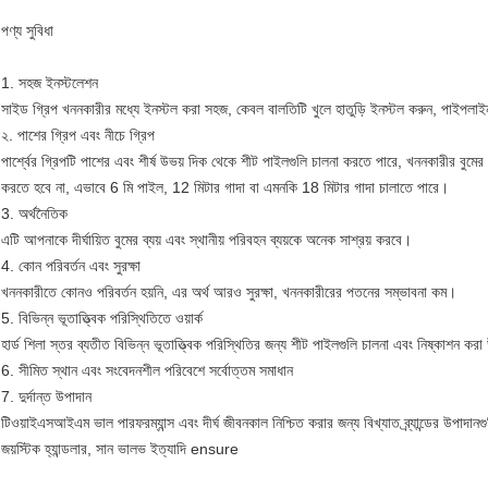
পণ্য সুবিধা
1. সহজ ইনস্টলেশন
সাইড গ্রিপ খননকারীর মধ্যে ইনস্টল করা সহজ, কেবল বালতিটি খুলে হাতুড়ি ইনস্টল করুন, পাইপলা
২. পাশের গ্রিপ এবং নীচে গ্রিপ
পার্শ্বের গ্রিপটি পাশের এবং শীর্ষ উভয় দিক থেকে শীট পাইলগুলি চালনা করতে পারে, খননকারীর বুমের 
করতে হবে না, এভাবে 6 মি পাইল, 12 মিটার গাদা বা এমনকি 18 মিটার গাদা চালাতে পারে।
3. অর্থনৈতিক
এটি আপনাকে দীর্ঘায়িত বুমের ব্যয় এবং স্থানীয় পরিবহন ব্যয়কে অনেক সাশ্রয় করবে।
4. কোন পরিবর্তন এবং সুরক্ষা
খননকারীতে কোনও পরিবর্তন হয়নি, এর অর্থ আরও সুরক্ষা, খননকারীরের পতনের সম্ভাবনা কম।
5. বিভিন্ন ভূতাত্ত্বিক পরিস্থিতিতে ওয়ার্ক
হার্ড শিলা স্তর ব্যতীত বিভিন্ন ভূতাত্ত্বিক পরিস্থিতির জন্য শীট পাইলগুলি চালনা এবং নিষ্কাশন কর
6. সীমিত স্থান এবং সংবেদনশীল পরিবেশে সর্বোত্তম সমাধান
7. দুর্দান্ত উপাদান
টিওয়াইএসআইএম ভাল পারফরম্যান্স এবং দীর্ঘ জীবনকাল নিশ্চিত করার জন্য বিখ্যাত ব্র্যান্ডের উপাদানগু
জয়স্টিক হ্যান্ডলার, সান ভালভ ইত্যাদি ensure