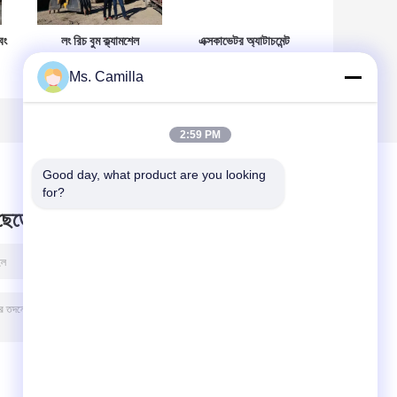
বং
লং রিচ বুম ক্ল্যামশেল
এক্সকাভেটর অ্যাটাচমেন্ট
টেলিস্কোপিক আর্ম 16-
পার্টস টেলিস্কোপিক আর্ম
Ms. Camilla
27 মি
কনস্ট্রাকশন ইকুইপমেন্ট
ড্রিলিং টুল 22490 মিমি
2:59 PM
Good day, what product are you looking 
for?
 ছেড়ে