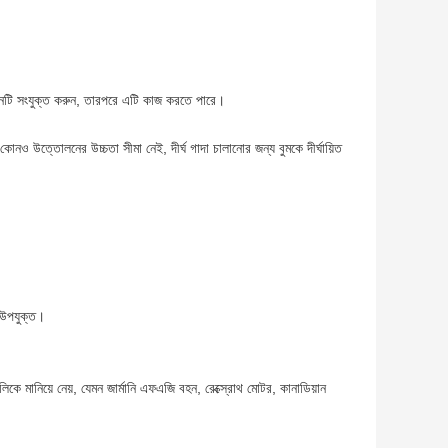
ইনটি সংযুক্ত করুন, তারপরে এটি কাজ করতে পারে।
কোনও উত্তোলনের উচ্চতা সীমা নেই, দীর্ঘ গাদা চালানোর জন্য বুমকে দীর্ঘায়িত
া উপযুক্ত।
লিকে মানিয়ে নেয়, যেমন জার্মানি এফএজি বহন, রেক্স্রোথ মোটর, কানাডিয়ান