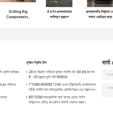
Drilling Rig
4.6 টন এক্সক্যাভারের
এক্সক্যাভেটর নির্ভুলতা এ
Components ,
সংমিশ্রণ যন্ত্রাংশ
দক্ষতা একত্রিত জন্য
Rotary Drilling
টেলিস্কোপিক বাহু
কাস্টমাইজড ড্রিলিং
Augers Double
সংযুক্তি
Cut Flat Drilling
Bucket And Auger
Attachment
বার্তা
ঘূর্ণমান প্রিলিং রিগ
্যাট চ্যাসি আউজার
28 m ড্রিলিং গভীরতা ঘূর্ণমান পাইলিং রিগ 80 kN.m টর্ক
8 - 30 rpm ঘূর্ণন গতি KR80A
 37max গভীরতা
TYSIM KR80M 13 M ডেপথ ইঞ্জিনিয়ারিং কনস্ট্রাকশন
CFA পাইলিং রিগ হাইড্রোলিক রোটারি ড্রিল হেড ম্যাক্স সহ।
জযোগ্য
KR150M হাইড্রোলিক আর্থ আগার বোরড পাইল
ফাউন্ডেশন মেশিন, 4 এমপিএ পাইলট প্রেসার ম্যাক্স।