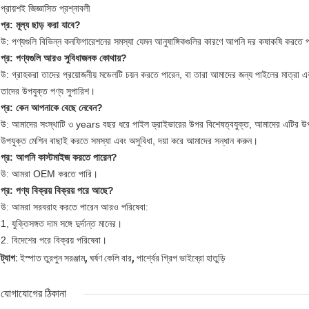
প্রায়শই জিজ্ঞাসিত প্রশ্নাবলী
প্র: মূল্য ছাড় করা যাবে?
উ: পণ্যগুলি বিভিন্ন কনফিগারেশনের সমস্যা যেমন আনুষাঙ্গিকগুলির কারণে আপনি দর কষাকষি করতে 
প্র: পণ্যগুলি আরও সুবিধাজনক কোথায়?
উ: গ্রাহকরা তাদের প্রয়োজনীয় মডেলটি চয়ন করতে পারেন, বা তারা আমাদের জন্য পাইলের মাত্রা এব
তাদের উপযুক্ত পণ্য সুপারিশ।
প্র: কেন আপনাকে বেছে নেবেন?
উ: আমাদের সংস্থাটি ৩ years বছর ধরে পাইল ড্রাইভারের উপর বিশেষত্বযুক্ত, আমাদের এটির উপর
উপযুক্ত মেশিন বাছাই করতে সমস্যা এবং অসুবিধা, দয়া করে আমাদের সন্ধান করুন।
প্র: আপনি কাস্টমাইজ করতে পারেন?
উ: আমরা OEM করতে পারি।
প্র: পণ্য বিক্রয় বিক্রয় পরে আছে?
উ: আমরা সরবরাহ করতে পারেন আরও পরিষেবা:
1, যুক্তিসঙ্গত দাম সঙ্গে দুর্দান্ত মানের।
2. বিদেশের পরে বিক্রয় পরিষেবা।
,
,
ট্যাগ:
ইস্পাত তুরপুন সরঞ্জাম
ঘর্ষণ কেলি বার
পার্শ্বের গ্রিপ ভাইব্রো হাতুড়ি
যোগাযোগের ঠিকানা