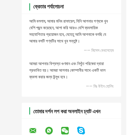
ক্রেতার পর্যালোচনা
আমি বললাম, আমার মনিব রাফায়েল, যিনি আপনার পণ্যকে খুব
বেশি পছন্দ করেছেন, আশা করি আরও বেশি ব্যবসায়িক
সহযোগিতার প্রয়োজন হবে, যেহেতু আমি আপনাকে বলছি যে
আমার বসটি পণ্যটির সাথে খুব সন্তুষ্ট।
—— মিসেস বেথলেহেম
আমরা আপনার বিশ্বস্ত গুণমান এবং নিখুঁত পরিষেবা দ্বারা
প্রভাবিত হয়। আমরা আপনার কোম্পানীর সাথে একটি ভাল
ব্যবসা করার জন্য উন্মুখ হবে।
—— মিঃ উইন হোলিং
তোমার দর্শন লগ করা অনলাইন চ্যাট এখন