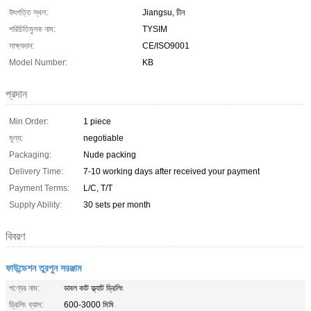
উৎপত্তি স্থল:
Jiangsu, চীন
পরিচিতিমুলক নাম:
TYSIM
সাক্ষ্যদান:
CE/ISO9001
Model Number:
KB
প্রদান
Min Order:
1 piece
মূল্য:
negotiable
Packaging:
Nude packing
Delivery Time:
7-10 working days after received your payment
Payment Terms:
L/C, T/T
Supply Ability:
30 sets per month
বিবরণ
ফাউন্ডেশন তুরপুন সরঞ্জাম
পণ্যের নাম:
ডাবল কাট ফ্ল্যাট ড্রিলিং
ড্রিলিং ব্যাস:
600-3000 মিমি