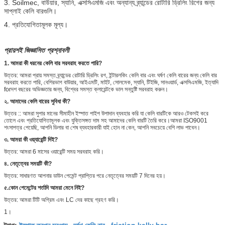
3. Soilmec, বাউয়ার, স্যানি, এক্সসিএমজি এবং অন্যান্য ব্র্যান্ডের রোটারি ড্রিলিং রিগের জন্য
সাপ্লাই কেলি বারগুলি।
4. প্রতিযোগিতামূলক মূল্য।
প্রায়শই জিজ্ঞাসিত প্রশ্নাবলী
1. আমরা কী ধরনের কেলি বার সরবরাহ করতে পারি?
উত্তর: আমরা প্রায় সমস্ত ব্র্যান্ডের রোটারি ড্রিলিং রগ, ইন্টারলকিং কেলি বার এবং ঘর্ষণ কেলি বারের জন্য কেলি বার
সরবরাহ করতে পারি, বেশিরভাগ বাউয়ার, আইএমটি, মাইট, সোলমেক, স্যানি, টিইজি, সানওয়ার্ড, এক্সসিএমজি, ইত্যাদি
forদশ বছরের অভিজ্ঞতার জন্য, বিশ্বের সমস্ত ক্লায়েন্টকে ভাল সন্তুষ্টি সরবরাহ করুন।
২. আমাদের কেলি বারের সুবিধা কী?
উত্তর :: আমরা সুপার মানের সীমাহীন ইস্পাত পাইপ উপাদান ব্যবহার করি যা কেলি বারটিকে আরও টেকসই করে
তোলে এবং প্রতিযোগিতামূলক এবং যুক্তিসঙ্গত দাম সহ আমাদের কেলি বারটি তৈরি করে।আমরা ISO9001
শংসাপত্র পেয়েছি, আপনি ডিলার বা শেষ ব্যবহারকারী যাই হোন না কেন, আপনি সবচেয়ে বেশি লাভ পাবেন।
৩. আমরা কী ওয়্যারেন্টি দিই?
উত্তর: আমরা 6 মাসের ওয়ারেন্টি সময় সরবরাহ করি।
৪. নেতৃত্বের সময়টি কী?
উত্তর: সাধারণত আপনার ডাউন পেমেন্ট প্রাপ্তির পরে নেতৃত্বের সময়টি 7 দিনের হয়।
৫.কোন পেমেন্টের শর্তাদি আমরা মেনে নিই?
উত্তর: আমরা টিটি অগ্রিম এবং LC দের কাছে গ্রহণ করি।
1।
ইস্পাত তুরপুন সরঞ্জাম
ঘর্ষণ কেলি বার
friction kelly bar