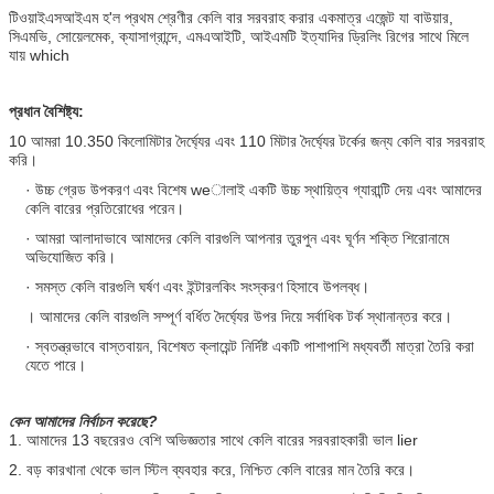
টিওয়াইএসআইএম হ'ল প্রথম শ্রেণীর কেলি বার সরবরাহ করার একমাত্র এজেন্ট যা বাউয়ার,
সিএমভি, সোয়েলমেক, ক্যাসাগ্রান্দে, এমএআইটি, আইএমটি ইত্যাদির ড্রিলিং রিগের সাথে মিলে
যায় which
প্রধান বৈশিষ্ট্য:
10 আমরা 10.350 কিলোমিটার দৈর্ঘ্যের এবং 110 মিটার দৈর্ঘ্যের টর্কের জন্য কেলি বার সরবরাহ
করি।
· উচ্চ গ্রেড উপকরণ এবং বিশেষ weালাই একটি উচ্চ স্থায়িত্ব গ্যারান্টি দেয় এবং আমাদের
কেলি বারের প্রতিরোধের পরেন।
· আমরা আলাদাভাবে আমাদের কেলি বারগুলি আপনার তুরপুন এবং ঘূর্ণন শক্তি শিরোনামে
অভিযোজিত করি।
· সমস্ত কেলি বারগুলি ঘর্ষণ এবং ইন্টারলকিং সংস্করণ হিসাবে উপলব্ধ।
। আমাদের কেলি বারগুলি সম্পূর্ণ বর্ধিত দৈর্ঘ্যের উপর দিয়ে সর্বাধিক টর্ক স্থানান্তর করে।
· স্বতন্ত্রভাবে বাস্তবায়ন, বিশেষত ক্লায়েন্ট নির্দিষ্ট একটি পাশাপাশি মধ্যবর্তী মাত্রা তৈরি করা
যেতে পারে।
কেন আমাদের নির্বাচন করেছে?
1. আমাদের 13 বছরেরও বেশি অভিজ্ঞতার সাথে কেলি বারের সরবরাহকারী ভাল lier
2. বড় কারখানা থেকে ভাল স্টিল ব্যবহার করে, নিশ্চিত কেলি বারের মান তৈরি করে।