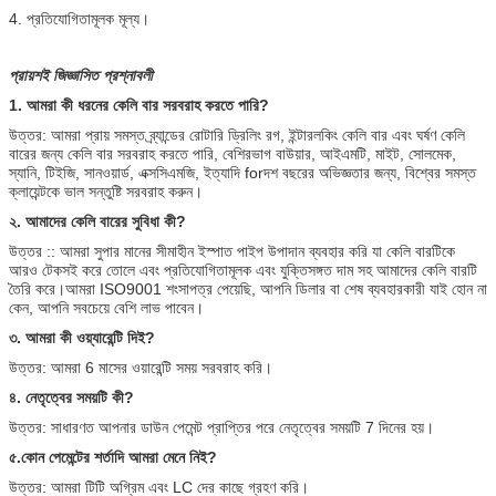
4. প্রতিযোগিতামূলক মূল্য।
প্রায়শই জিজ্ঞাসিত প্রশ্নাবলী
1. আমরা কী ধরনের কেলি বার সরবরাহ করতে পারি?
উত্তর: আমরা প্রায় সমস্ত ব্র্যান্ডের রোটারি ড্রিলিং রগ, ইন্টারলকিং কেলি বার এবং ঘর্ষণ কেলি
বারের জন্য কেলি বার সরবরাহ করতে পারি, বেশিরভাগ বাউয়ার, আইএমটি, মাইট, সোলমেক,
স্যানি, টিইজি, সানওয়ার্ড, এক্সসিএমজি, ইত্যাদি forদশ বছরের অভিজ্ঞতার জন্য, বিশ্বের সমস্ত
ক্লায়েন্টকে ভাল সন্তুষ্টি সরবরাহ করুন।
২. আমাদের কেলি বারের সুবিধা কী?
উত্তর :: আমরা সুপার মানের সীমাহীন ইস্পাত পাইপ উপাদান ব্যবহার করি যা কেলি বারটিকে
আরও টেকসই করে তোলে এবং প্রতিযোগিতামূলক এবং যুক্তিসঙ্গত দাম সহ আমাদের কেলি বারটি
তৈরি করে।আমরা ISO9001 শংসাপত্র পেয়েছি, আপনি ডিলার বা শেষ ব্যবহারকারী যাই হোন না
কেন, আপনি সবচেয়ে বেশি লাভ পাবেন।
৩. আমরা কী ওয়্যারেন্টি দিই?
উত্তর: আমরা 6 মাসের ওয়ারেন্টি সময় সরবরাহ করি।
৪. নেতৃত্বের সময়টি কী?
উত্তর: সাধারণত আপনার ডাউন পেমেন্ট প্রাপ্তির পরে নেতৃত্বের সময়টি 7 দিনের হয়।
৫.কোন পেমেন্টের শর্তাদি আমরা মেনে নিই?
উত্তর: আমরা টিটি অগ্রিম এবং LC দের কাছে গ্রহণ করি।