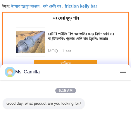
ইস্পাত তুরপুন সরঞ্জাম
ঘর্ষণ কেলি বার
friction kelly bar
ট্যাগ:
,
,
এর সেরা মূল্য পান
রোটারি পাইলিং রিগ অংশগুলির জন্য নির্মাণ ঘর্ষণ বার
বা ইন্টারলকিং প্রকার কেলি বার ড্রিলিং সরঞ্জাম
MOQ：
1 set
চালিয়ে
Ms. Camilla
ফাউন্ডেশন তুরপুন সরঞ্জাম
অধিক
6:15 AM
Good day, what product are you looking for?
ng Rig
4.6 টন এক্সক্যাভারের
এক্সক্যাভেটর নির্ভুলতা এবং
লং রিচ বুম ক্ল্যামশেল
24.8 মিটার এক
ents ,
সংমিশ্রণ যন্ত্রাংশ
দক্ষতা একত্রিত জন্য
টেলিস্কোপিক আর্ম 16-
টেলিস্কোপি
Drilling
টেলিস্কোপিক বাহু
কাস্টমাইজড ড্রিলিং
27 মি
 Double
সংযুক্তি
 Drilling