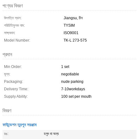
পণ্যের বিবরণ
উৎপত্তি স্থল:
Jiangsu, চীন
পরিচিতিমুলক নাম:
TYSIM
সাক্ষ্যদান:
ISO9001
Model Number:
TK-L 273-575
প্রদান
Min Order:
1 set
মূল্য:
negotiable
Packaging:
nude parking
Delivery Time:
7-10workdays
Supply Ability:
100 set per mouth
বিবরণ
ফাউন্ডেশন তুরপুন সরঞ্জাম
রঙ:
হলুদ বা অন্য