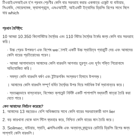
টিওয়াইএসআইএম হ'ল প্রথম শ্রেণীর কেলি বার সরবরাহ করার একমাত্র এজেন্ট যা বাউয়ার,
সিএমভি, সোয়েলমেক, ক্যাসাগ্রান্দে, এমএআইটি, আইএমটি ইত্যাদির ড্রিলিং রিগের সাথে মিলে
যায় which
প্রধান বৈশিষ্ট্য:
10 আমরা 10.350 কিলোমিটার দৈর্ঘ্যের এবং 110 মিটার দৈর্ঘ্যের টর্কের জন্য কেলি বার সরবরাহ
করি।
· উচ্চ গ্রেড উপকরণ এবং বিশেষ weালাই একটি উচ্চ স্থায়িত্ব গ্যারান্টি দেয় এবং আমাদের
কেলি বারের প্রতিরোধের পরেন।
· আমরা আলাদাভাবে আমাদের কেলি বারগুলি আপনার তুরপুন এবং ঘূর্ণন শক্তি শিরোনামে
অভিযোজিত করি।
· সমস্ত কেলি বারগুলি ঘর্ষণ এবং ইন্টারলকিং সংস্করণ হিসাবে উপলব্ধ।
। আমাদের কেলি বারগুলি সম্পূর্ণ বর্ধিত দৈর্ঘ্যের উপর দিয়ে সর্বাধিক টর্ক স্থানান্তর করে।
· স্বতন্ত্রভাবে বাস্তবায়ন, বিশেষত ক্লায়েন্ট নির্দিষ্ট একটি পাশাপাশি মধ্যবর্তী মাত্রা তৈরি করা
যেতে পারে।
কেন আমাদের নির্বাচন করেছে?
1. আমাদের 13 বছরেরও বেশি অভিজ্ঞতার সাথে কেলি বারের সরবরাহকারী ভাল lier
2. বড় কারখানা থেকে ভাল স্টিল ব্যবহার করে, নিশ্চিত কেলি বারের মান তৈরি করে।
3. Soilmec, বাউয়ার, স্যানি, এক্সসিএমজি এবং অন্যান্য ব্র্যান্ডের রোটারি ড্রিলিং রিগের জন্য
সাপ্লাই কেলি বারগুলি।