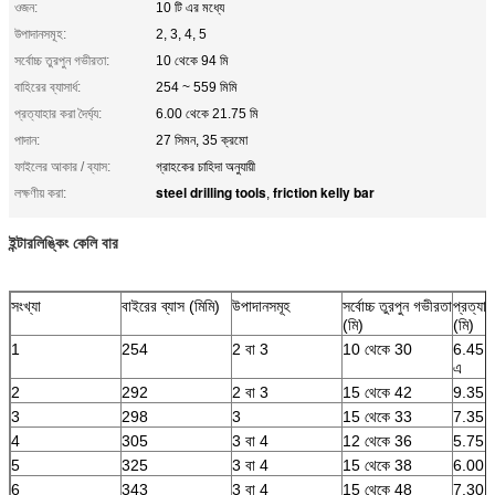
ওজন:
10 টি এর মধ্যে
উপাদানসমূহ:
2, 3, 4, 5
সর্বোচ্চ তুরপুন গভীরতা:
10 থেকে 94 মি
বাহিরের ব্যাসার্ধ:
254 ~ 559 মিমি
প্রত্যাহার করা দৈর্ঘ্য:
6.00 থেকে 21.75 মি
পাদান:
27 সিমন, 35 ক্রমো
ফাইলের আকার / ব্যাস:
গ্রাহকের চাহিদা অনুযায়ী
steel drilling tools
friction kelly bar
লক্ষণীয় করা:
,
ইন্টারলিঙ্কিং কেলি বার
সংখ্যা
বাইরের ব্যাস (মিমি)
উপাদানসমূহ
সর্বোচ্চ তুরপুন গভীরতা
প্রত্যাহা
(মি)
(মি)
1
254
2 বা 3
10 থেকে 30
6.45 থ
এ
2
292
2 বা 3
15 থেকে 42
9.35 থ
3
298
3
15 থেকে 33
7.35 থ
4
305
3 বা 4
12 থেকে 36
5.75 থ
5
325
3 বা 4
15 থেকে 38
6.00 থ
6
343
3 বা 4
15 থেকে 48
7.30 থ